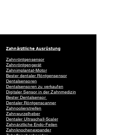
Zahnärztliche Ausrüstung
Zahnröntgensensor
Zahnröntgengerät
Zahnimplantat-Motor
Bester dentaler Röntgensensor
Dentalsensoren
Dentalsensoren zu verkaufen
Digitaler Sensor in der Zahnmedizin
Bester Dentalsensor
Dentaler Röntgenscanner
Zahnpolierstreifen
Zahnwurzelheber
Dentaler Ultraschall-Scaler
Zahnärztliche Endo-Feilen
Zahnknochenexpander