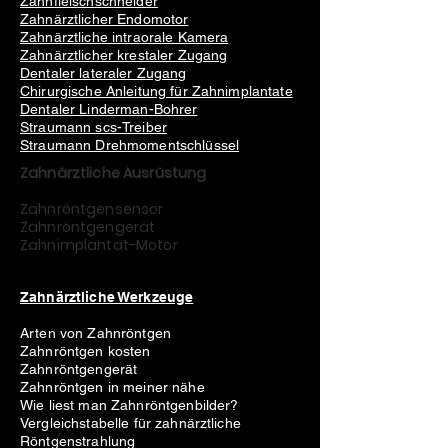
Zahnfleischschneider
Zahnärztlicher Endomotor
Zahnärztliche intraorale Kamera
Zahnärztlicher krestaler Zugang
Dentaler lateraler Zugang
Chirurgische Anleitung für Zahnimplantate
Dentaler Linderman-Bohrer
Straumann scs-Treiber
Straumann Drehmomentschlüssel
Zahnärztliche Ausrüstung
Zahnröntgensensor
Zahnröntgengerät
Zahnimplantat-Motor
Zahnärztliche Werkzeuge
Arten von Zahnröntgen
Zahnröntgen kosten
Zahnröntgengerät
Zahnröntgen in meiner nähe
Wie liest man Zahnröntgenbilder?
Vergleichstabelle für zahnärztliche
Röntgenstrahlung