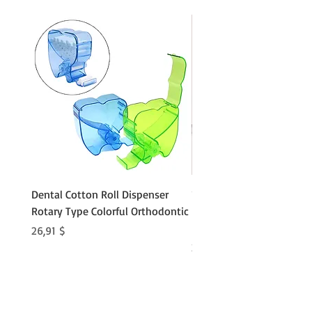
Dental Cotton Roll Dispenser
10Pcs Orthodontic Denta
Rotary Type Colorful Orthodontic
Roll Clip Ortho Disposabl
Holder
Preis
26,91 $
Preis
21,86 $