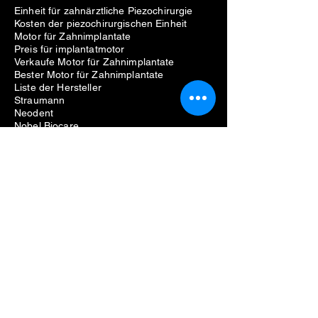
Einheit für zahnärztliche Piezochirurgie
Kosten der piezochirurgischen Einheit
Motor für Zahnimplantate
Preis für implantatmotor
Verkaufe Motor für Zahnimplantate
Bester Motor für Zahnimplantate
Liste der Hersteller
Straumann
Neodent
Nobel Biocare
Anthogyr
Dio
Zahn
Hiossen
Zahnärztliche Ausrüstung
Probleme beim Entfernen von
Zahnimplantaten
Kosten für die Entfernung von