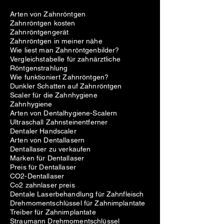
Arten von Zahnröntgen
Zahnröntgen kosten
Zahnröntgengerät
Zahnröntgen in meiner nähe
Wie liest man Zahnröntgenbilder?
Vergleichstabelle für zahnärztliche
Röntgenstrahlung
Wie funktioniert Zahnröntgen?
Dunkler Schatten auf Zahnröntgen
Scaler für die Zahnhygiene
Zahnhygiene
Arten von Dentalhygiene-Scalern
Ultraschall Zahnsteinentferner
Dentaler Handscaler
Arten von Dentallasern
Dentallaser zu verkaufen
Marken für Dentallaser
Preis für Dentallaser
CO2-Dentallaser
Co2 zahnlaser preis
Dentale Laserbehandlung für Zahnfleisch
Drehmomentschlüssel für Zahnimplantate
Treiber für Zahnimplantate
Straumann Drehmomentschlüssel