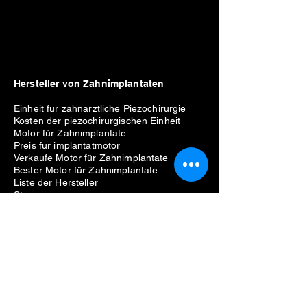
Hersteller von Zahnimplantaten
Einheit für zahnärztliche Piezochirurgie
Kosten der piezochirurgischen Einheit
Motor für Zahnimplantate
Preis für implantatmotor
Verkaufe Motor für Zahnimplantate
Bester Motor für Zahnimplantate
Liste der Hersteller
Straumann
Neodent
Nobel Biocare
Anthogyr
Dio
Zahn
Hiossen