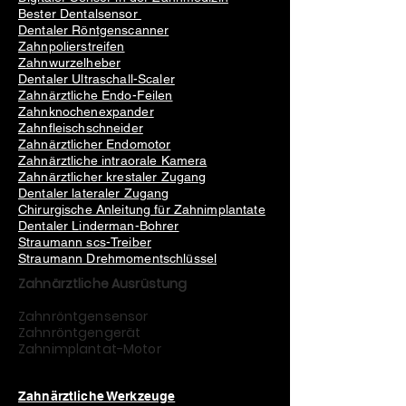
Bester Dentalsensor
Dentaler Röntgenscanner
Zahnpolierstreifen
Zahnwurzelheber
Dentaler Ultraschall-Scaler
Zahnärztliche Endo-Feilen
Zahnknochenexpander
Zahnfleischschneider
Zahnärztlicher Endomotor
Zahnärztliche intraorale Kamera
Zahnärztlicher krestaler Zugang
Dentaler lateraler Zugang
Chirurgische Anleitung für Zahnimplantate
Dentaler Linderman-Bohrer
Straumann scs-Treiber
Straumann Drehmomentschlüssel
Zahnärztliche Ausrüstung
Zahnröntgensensor
Zahnröntgengerät
Zahnimplantat-Motor
Zahnärztliche Werkzeuge