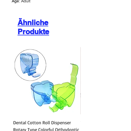
Age
:
Adult
Ähnliche
Produkte
Dental Cotton Roll Dispenser
10Pcs Orthodontic Denta
Rotary Type Colorful Orthodontic
Roll Clip Ortho Disposabl