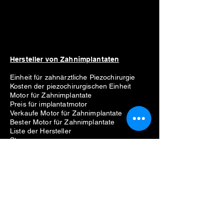
Hersteller von Zahnimplantaten
Einheit für zahnärztliche Piezochirurgie
Kosten der piezochirurgischen Einheit
Motor für Zahnimplantate
Preis für implantatmotor
Verkaufe Motor für Zahnimplantate
Bester Motor für Zahnimplantate
Liste der Hersteller
Straumann
Neodent
Nobel Biocare
Anthogyr
Dio
Zahn
Hiossen