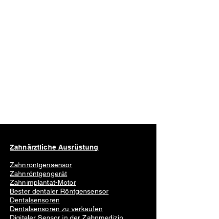
Zahnärztliche Ausrüstung
Zahnröntgensensor
Zahnröntgengerät
Zahnimplantat-Motor
Bester dentaler Röntgensensor
Dentalsensoren
Dentalsensoren zu verkaufen
Digitaler Sensor in der Zahnmedizin