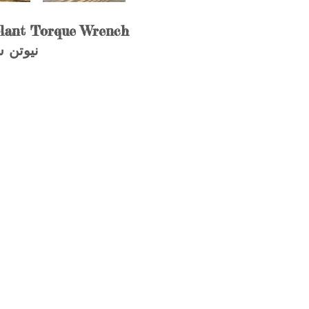
plant Torque Wrench
0 ~ 45 نيوت