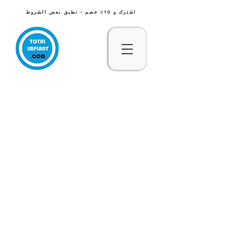
اشترك و 10٪ خصم - تطبق بعض الشروط