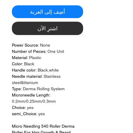
أضِف إلى العربة
اشترِ الآن
Power Source
:
None
Number of Pieces
:
One Unit
Material
:
Plastic
Color
:
Black
Handle color
:
Black,white
Needle material
:
Stainless
steel&titanium
Type
:
Derma Rolling System
Microneedle Length
:
0.2mm/0.25mm/0.3mm
Choice
:
yes
semi_Choice
:
yes
Micro Needling 540 Roller Derma
Roller For Hair Growth & Beard