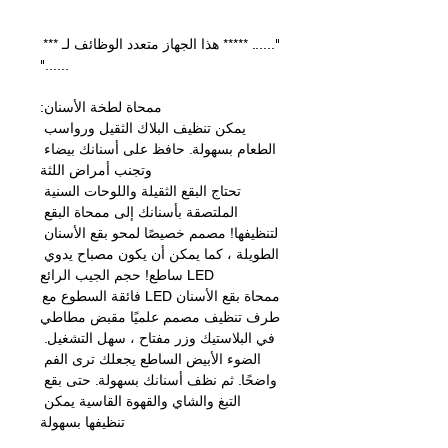
"...... ***** هذا الجهاز متعدد الوظائف لـ *** 
......"
ممحاة لطخة الأسنان:
يمكن تنظيف البلاك الثقيل ورواسب 
الطعام بسهولة. حافظ على أسنانك بيضاء 
وتجنب أمراض اللثة
تحتاج البقع الثقيلة واللوحات السنية 
الملتصقة بأسنانك إلى ممحاة البقع 
لتنظيفها! مصمم خصيصًا لمحو بقع الأسنان 
الطويلة ، كما يمكن أن يكون مصباح يدوي 
LED ساطع! حجم الجيب الرائع
ممحاة بقع الأسنان LED فائقة السطوع مع 
طرف تنظيف مصمم علميًا مقبض مطاطي 
في البلاستيك وزر مفتاح ، سهل التشغيل. 
الضوء الأبيض الساطع يجعلك ترى الفم 
واضحًا. ثم نظف أسنانك بسهولة. حتى بقع 
التبغ والشاي والقهوة القاسية يمكن 
تنظيفها بسهولة