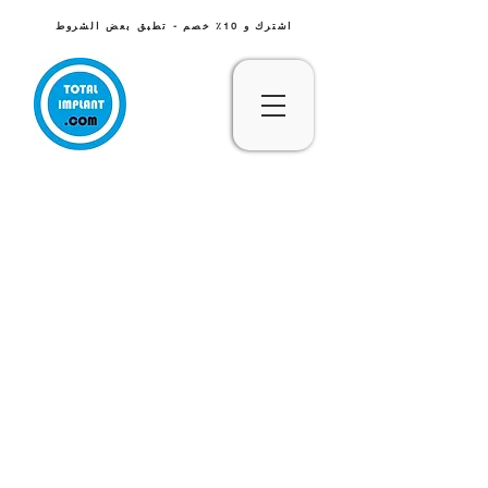
اشترك و 10٪ خصم - تطبق بعض الشروط