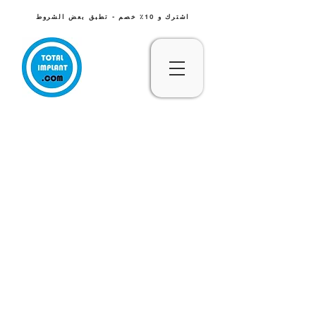
اشترك و 10٪ خصم - تطبق بعض الشروط