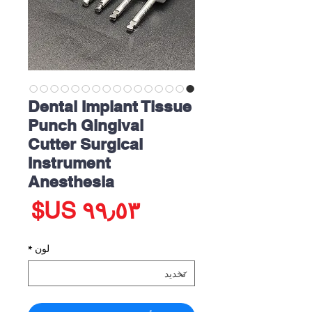
Dental Implant Tissue
Punch Gingival
Cutter Surgical
Instrument
Anesthesia
الس
لون
*