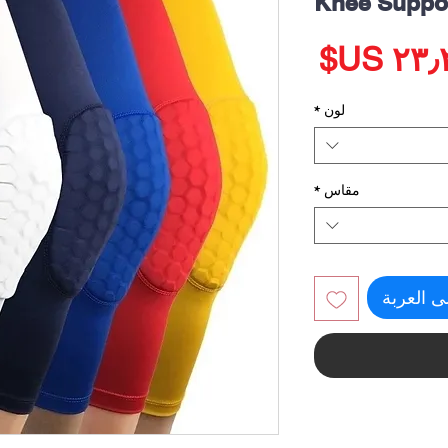
Knee Suppor
السعر
لون
*
مقاس
*
ى العربة