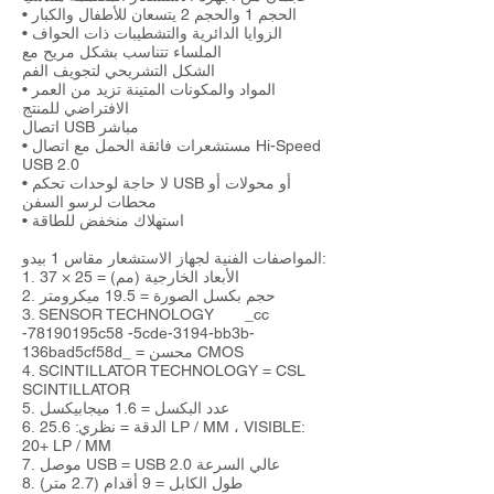
• الحجم 1 والحجم 2 يتسعان للأطفال والكبار
• الزوايا الدائرية والتشطيبات ذات الحواف
الملساء تتناسب بشكل مريح مع
الشكل التشريحي لتجويف الفم
• المواد والمكونات المتينة تزيد من العمر
الافتراضي للمنتج
اتصال USB مباشر
• مستشعرات فائقة الحمل مع اتصال Hi-Speed
USB 2.0
• لا حاجة لوحدات تحكم USB أو محولات أو
محطات لرسو السفن
• استهلاك منخفض للطاقة
المواصفات الفنية لجهاز الاستشعار مقاس 1 بيدو:
1. الأبعاد الخارجية (مم) = 25 × 37
2. حجم بكسل الصورة = 19.5 ميكرومتر
3. SENSOR TECHNOLOGY _cc
-78190195c58 -5cde-3194-bb3b-
136bad5cf58d_ = محسن CMOS
4. SCINTILLATOR TECHNOLOGY = CSL
SCINTILLATOR
5. عدد البكسل = 1.6 ميجابيكسل
6. الدقة = نظري: 25.6 LP / MM ، VISIBLE:
20+ LP / MM
7. موصل USB = USB 2.0 عالي السرعة
8. طول الكابل = 9 أقدام (2.7 متر)