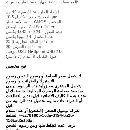
المواصفات الفنية لجهاز الاستشعار مقاس 2:
الأبعاد الخارجية: 31 مم × 42 مم
الصورة: حجم البكسل 19.5 μm
تقنية الاستشعار: CMOS المحسن
تقنية الومض: Csl Scintillator
حجم الصورة: 1324 × 1842 بكسل
عدد البكسل: 2.4 ميجا بكسل
الدقة النظرية: 25.6 lp / mm
المرئي: 20+ lp / mm
موصل USB: Hi-Speed USB 2.0
طول الكابل: 9 أقدام (2.7 متر)
نهج مخصص
لا يشمل سعر السلعة أو رسوم الشحن رسوم
الاستيراد والضرائب والرسوم.
يتحمل المشتري مسؤولية هذه الرسوم. يرجى
مراجعة مصلحة الجمارك المحلية الخاصة بك ل
تحديد هذه التكاليف الإضافية قبل تقديم العطاءات
أو الشراء. عادة ما يتم تحصيل هذه الرسوم من
قبل
شركة توصيل الشحن (الشحن) أو عند استلام
السلعة —cc781905-5cde-3194-bb3b-
136bad5cf58d_
يرجى عدم الخلط بينها وبين رسوم الشحن