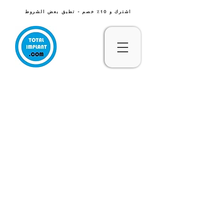
اشترك و 10٪ خصم - تطبق بعض الشروط