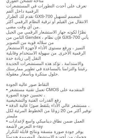
متاحة للشحن الفوري
تعرف على أحدث التطورات في المستشعرات
الرقمية داخل الفم
نقدم لك الطراز GXS-700 المصمم لتسهيل
الانتقال من الفيلم أو ترقية النظام الرقمي أكثر
من أي وقت مضى.
نظرًا لكونه جهاز الاستشعار الرقمي من الجيل
الثامن من Gendex ، فإن نظام GXS-700 يأتي
من سلالة قوية من التصوير
التميز ، ورفع مستوى الأداء لأجهزة الاستشعار
الرقمية الأخرى. من سهولة الاستخدام وقابلية
النقل إلى زيادة حدة
والاستدامة ، تؤكد هذه المستشعرات الجديدة
رغبتنا والتزامنا بالمساعدة في تطوير ممارستك
حلول مبتكرة وبأسعار معقولة.
التقاط صور عالية الجودة
• تعمل تقنية مستشعر CMOS المتقدمة على
تحسين جودة الصورة ،
رفع القدرات الفنية والتشخيصية
• مستشعر عالي الأداء يلتقط صورًا عالية الدقة ،
توفير أكثر من 20 زوجًا من الخطوط المرئية لكل
مليمتر
• العمل ضمن نطاق ديناميكي واسع لإعدادات
التعرض لأشعة x-ray
يوفر جودة صورة متسقة ونتائج قابلة للتكرار
حجمان من أجهزة الاستشعار المصممة هندسيًا