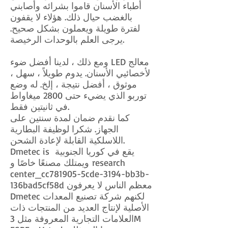
أطباء الأسنان قاموا بشرائه وأصابني
بالغضب حيال ذلك. هؤلاء لا يقفون
لفترة طويلة ويعملون بشكل صحيح.
يرجى العلم بالوحدات الرخيصة.
ومع ذلك ، لدينا أفضل ضوء LED معالج
لأخصائيي الأسنان. يدوم طويلاً ، سهل ،
موثوق ، أفضل نتيجة ، إلخ. له وضع
توربو الذي يضيء حتى 2800 ميغاواط
في ثانيتين فقط.
كما نقدم ضمان لمدة سنتين على
الجهاز. شكرا لوظيفة البطارية
اللاسلكية القابلة لإعادة الشحن.
Dmetec is يقع في كوريا الجنوبية
ويمتلك مصنعًا خاصًا و research
center_cc781905-5cde-3194-bb3b-
136bad5cf58d معظم الناس لا يعرفون
Dmetec لكنهم شركة تصنيع المعدات
الأصلية لإنتاج العديد من المنتجات ذات
العلامات التجارية المعروفة مثل 3M