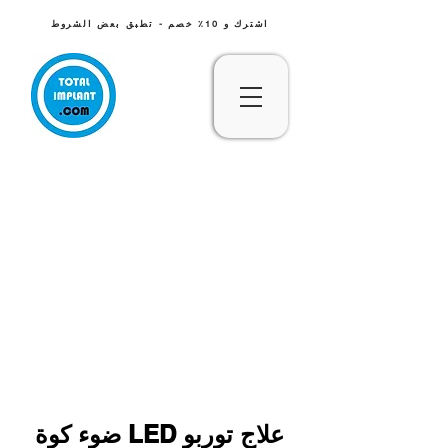
اشترك و 10٪ خصم - تطبق بعض الشروط
ضوء كوة LED علاج توربو