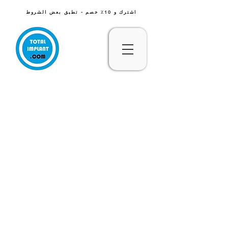
اشترك و 10٪ خصم - تطبق بعض الشروط