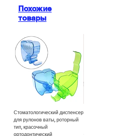
Похожие
товары
Стоматологический диспенсер
10Pcs Orthodontic Denta
для рулонов ваты, роторный
Roll Clip Ortho Disposabl
тип, красочный
Holder
ортодонтический
Цена
21,86 $