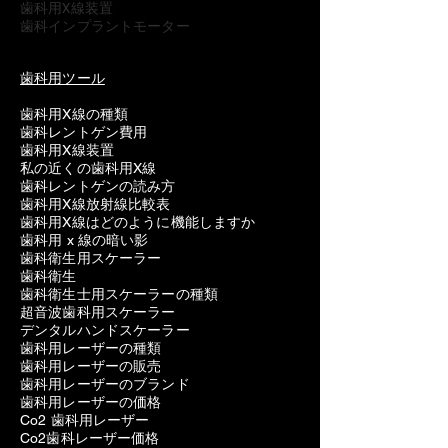
歯科用X線装置
歯科インプラントモーター
歯科用ツール
歯科用X線の種類
歯科レントゲン費用
歯科用X線装置
私の近くの歯科用X線
歯科レントゲンの読み方
歯科用X線放射線比較表
歯科用X線はどのように機能しますか
歯科用 x 線の暗い影
歯科衛生用スケーラー
歯科衛生
歯科衛生士用スケーラーの種類
超音波歯科用スケーラー
デンタルハンドスケーラー
歯科用レーザーの種類
歯科用レーザーの販売
歯科用レーザーのブランド
歯科用レーザーの価格
Co2 歯科用レーザー
Co2歯科レーザー価格