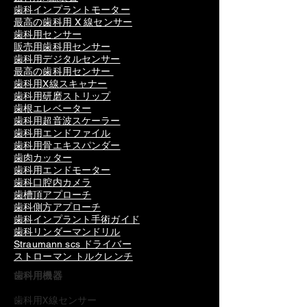
歯科インプラントモーター
最高の歯科用 X 線センサー
歯科用センサー
販売用歯科用センサー
歯科用デジタルセンサー
最高の歯科用センサー
歯科用X線スキャナー
歯科用研磨ストリップ
歯根エレベーター
歯科用超音波スケーラー
歯科用エンドファイル
歯科用骨エキスパンダー
歯肉カッター
歯科用エンドモーター
歯科口腔内カメラ
歯槽頂アプローチ
歯科側方アプローチ
歯科インプラント手術ガイド
歯科リンダーマンドリル
Straumann scs ドライバー
ストローマン トルクレンチ
歯科用機器
歯科用X線センサー