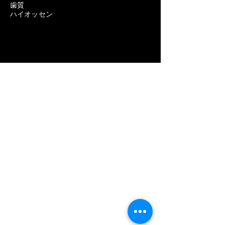
歯質
ハイオッセン
歯科用機器
歯科インプラントの問題を取り除く
歯科インプラントの除去費用
歯科インプラント除去の痛み
歯科インプラント除去の失敗
歯科インプラントスクリュー取り外しキッ
ト
歯科インプラント除去キット
歯科インプラント除去キット
歯科インプラント除去セット
インプラント除去キット
歯科インプラント破損ネジ除去キット
歯科主導治療
歯科用LED硬化ライト
歯科鋲
ボーンタックドリル