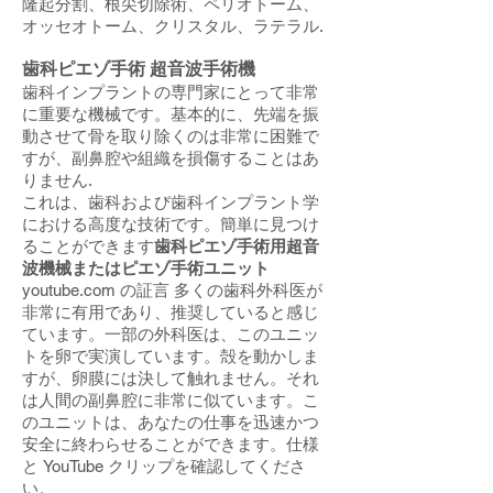
隆起分割、根尖切除術、ペリオトーム、
オッセオトーム、クリスタル、ラテラル.
歯科ピエゾ手術 超音波手術機
歯科インプラントの専門家にとって非常
に重要な機械です。基本的に、先端を振
動させて骨を取り除くのは非常に困難で
すが、副鼻腔や組織を損傷することはあ
りません.
これは、歯科および歯科インプラント学
における高度な技術です。簡単に見つけ
ることができます
歯科ピエゾ手術用超音
波機械またはピエゾ手術ユニット
youtube.com の証言 多くの歯科外科医が
非常に有用であり、推奨していると感じ
ています。一部の外科医は、このユニッ
トを卵で実演しています。殻を動かしま
すが、卵膜には決して触れません。それ
は人間の副鼻腔に非常に似ています。こ
のユニットは、あなたの仕事を迅速かつ
安全に終わらせることができます。仕様
と YouTube クリップを確認してくださ
い。