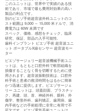
このユニットは、世界中で実績のある技
術であり、市場で最も費用対効果の高い
製品の利点です。
別のピエゾ手術超音波外科ユニットのコ
スト範囲は 9,000 ～ 15,000 米ドルで、消
費電力は 60W 未満です
スペック、価格、感想をチェック。臨床
研究、保証、部品の入手可能性.
歯科インプラント ピエゾ手術 超音波ユニ
ット ポータブルX線センサー 超音波モー
ター
ピエゾサージェリー超音波機械手術ユニ
ットは、もともと口腔外科で軟部組織を
損傷することなく骨を切断するために使
用されます。超音波振動技術は、口腔外
科手術と患者の救済時間をはるかに簡単
かつ迅速に提供します。ピエゾサージェ
リー ユニットは、頭蓋顔面、プラスチッ
ク、再建、頭、首、神経外科、眼科、外
傷学、整形外科、歯列矯正、歯周病、歯
内手術などの手術処理に非常に有用で不
可欠です。ピエゾ電気手術ユニットは、