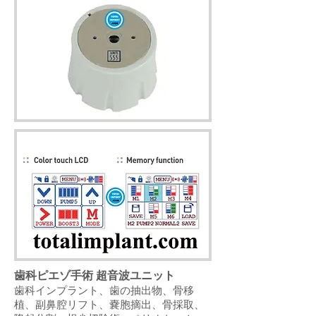
歯科ピエゾ手術 超音波ユニット
歯科インプラント、歯の抽出物、骨移
植、副鼻腔リフト、嚢胞摘出、骨採取、