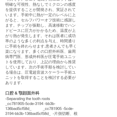
明確な可視性、熱なしでミクロンの感度
を提供することが開発され、実証されて
います。手術中に熱が一定のレベルに上
がると、セルフパワーオフ技術に感謝し
ます。チップが振動し、高速移動でハン
ドピースに圧力がかかるため、温度が上
がり熱が発生します。それは医者に成功
率のような多くの利点を与え、時間通り
に手術を終わらせます.患者さんでも早く
楽になります。多くの口腔外科医、歯周
病専門医、形成外科医が圧電手術ユニッ
トを使用しており、上記の理由から推奨
しています。次の手術手順を検討してい
る場合は、圧電超音波スケーラー手術ユ
ニットを取得することを検討する必要が
あります.
口腔 & 顎顔面外科
-Separating the tooth roots
_cc781905-5cde-3194 -bb3b-
136bad5cf58d_ _cc781905 -5cde-
3194-bb3b-136bad5cf58d_ -片側切断、根