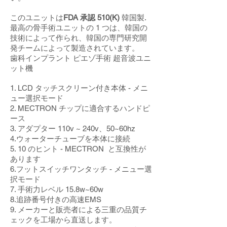
このユニットは
FDA 承認 510(K)
韓国製.
最高の骨手術ユニットの 1 つは、韓国の
技術によって作られ、韓国の専門研究開
発チームによって製造されています。
歯科インプラント ピエゾ手術 超音波ユニ
ット機
1. LCD タッチスクリーン付き本体 - メニ
ュー選択モード
2. MECTRON チップに適合するハンドピ
ース
3. アダプター 110v ~ 240v、50~60hz
4.ウォーターチューブを本体に接続
5. 10 のヒント - MECTRON と互換性が
あります
6.フットスイッチワンタッチ - メニュー選
択モード
7. 手術力レベル 15.8w~60w
8.追跡番号付きの高速EMS
9. メーカーと販売者による三重の品質チ
ェックを工場から直送します。