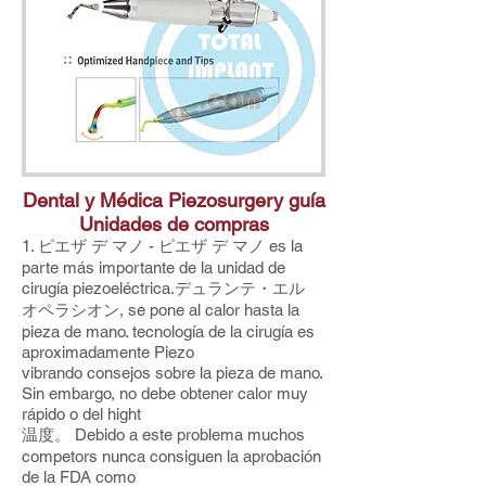
Dental y Médica Piezosurgery guía
Unidades de compras
1. ピエザ デ マノ - ピエザ デ マノ es la
parte más importante de la unidad de
cirugía piezoeléctrica.デュランテ・エル
オペラシオン, se pone al calor hasta la
pieza de mano. tecnología de la cirugía es
aproximadamente Piezo
vibrando consejos sobre la pieza de mano.
Sin embargo, no debe obtener calor muy
rápido o del hight
温度。 Debido a este problema muchos
competors nunca consiguen la aprobación
de la FDA como