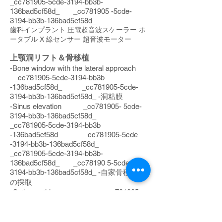
_cc781905-5cde-3194-bb3b-
136bad5cf58d_ _cc781905 -5cde-
3194-bb3b-136bad5cf58d_
歯科インプラント 圧電超音波スケーラー ポ
ータブル X 線センサー 超音波モーター
上顎洞リフト＆骨移植
-Bone window with the lateral approach
_cc781905-5cde-3194-bb3b
-136bad5cf58d_ _cc781905-5cde-
3194-bb3b-136bad5cf58d_ -洞粘膜
-Sinus elevation _cc781905- 5cde-
3194-bb3b-136bad5cf58d_
_cc781905-5cde-3194-bb3b
-136bad5cf58d_ _cc781905-5cde
-3194-bb3b-136bad5cf58d_
_cc781905-5cde-3194-bb3b-
136bad5cf58d_ _cc78190 5-5cde-
3194-bb3b-136bad5cf58d_ -自家骨移植片
の採取
-Orthognathic surgery _cc781905-
5cde-3194-bb3b-136bad5cf58d_
_cc781905-5cde-3194-bb3b
-136bad5cf58d_ _cc781905-5cde