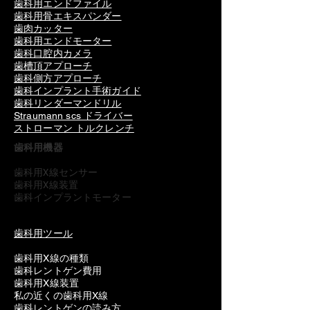
歯科用エンドファイル
歯科用骨エキスパンダー
歯肉カッター
歯科用エンドモーター
歯科口腔内カメラ
歯槽頂アプローチ
歯科側方アプローチ
歯科インプラント手術ガイド
歯科リンダーマンドリル
Straumann scs ドライバー
ストローマン トルクレンチ
歯科用機器
歯科用X線センサー
歯科用X線装置
歯科インプラントモーター
歯科用ツール
歯科用X線の種類
歯科レントゲン費用
歯科用X線装置
私の近くの歯科用X線
歯科レントゲンの読み方