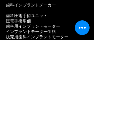
歯科インプラントメーカー
歯科圧電手術ユニット
圧電手術単価
歯科用インプラントモーター
インプラントモーター価格
販売用歯科インプラントモーター
最高の歯科インプラントモーター
メーカー一覧
ストローマン
ネオデント
ノーベルバイオケア
アンソギル
ディオ
歯質
ハイオッセン
歯科用機器
歯科インプラントの問題を取り除く