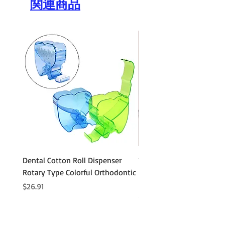
関連商品
Dental Cotton Roll Dispenser
10Pcs Orthodontic Denta
Rotary Type Colorful Orthodontic
Roll Clip Ortho Disposabl
Holder
価格
$26.91
価格
$21.86