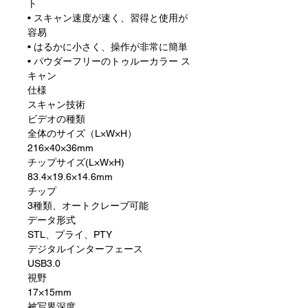
ト
• スキャン速度が速く、習得と使用が
容易
• はるかに小さく、操作が非常に簡単
• パウダーフリーのトゥルーカラー ス
キャン
仕様
スキャン技術
ビデオの種類
全体のサイズ（L×W×H）
216×40×36mm
チップサイズ(L×W×H)
83.4×19.6×14.6mm
チップ
3種類、オートクレーブ可能
データ形式
STL、プライ、PTY
デジタルインターフェース
USB3.0
視野
17×15mm
被写界深度