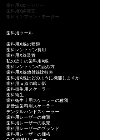
歯科用X線センサー
歯科用X線装置
歯科インプラントモーター
歯科用ツール
歯科用X線の種類
歯科レントゲン費用
歯科用X線装置
私の近くの歯科用X線
歯科レントゲンの読み方
歯科用X線放射線比較表
歯科用X線はどのように機能しますか
歯科用 x 線の暗い影
歯科衛生用スケーラー
歯科衛生
歯科衛生士用スケーラーの種類
超音波歯科用スケーラー
デンタルハンドスケーラー
歯科用レーザーの種類
歯科用レーザーの販売
歯科用レーザーのブランド
歯科用レーザーの価格
Co2 歯科用レーザー