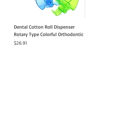
Dental Cotton Roll Dispenser
10Pcs Orthodontic Denta
Rotary Type Colorful Orthodontic
Roll Clip Ortho Disposabl
Holder
価格
$26.91
価格
$21.86