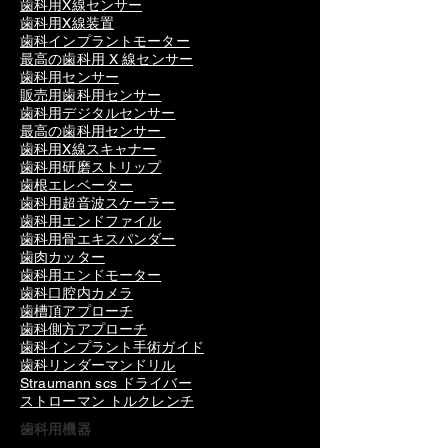
歯科用X線センサー
歯科用X線装置
歯科インプラントモーター
最高の歯科用 X 線センサー
歯科用センサー
販売用歯科用センサー
歯科用デジタルセンサー
最高の歯科用センサー
歯科用X線スキャナー
歯科用研磨ストリップ
歯根エレベーター
歯科用超音波スケーラー
歯科用エンドファイル
歯科用骨エキスパンダー
歯肉カッター
歯科用エンドモーター
歯科口腔内カメラ
歯槽頂アプローチ
歯科側方アプローチ
歯科インプラント手術ガイド
歯科リンダーマンドリル
Straumann scs ドライバー
ストローマン トルクレンチ
歯科用機器