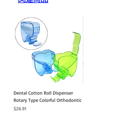
Dental Cotton Roll Dispenser
10Pcs Orthodontic Denta
Rotary Type Colorful Orthodontic
Roll Clip Ortho Disposabl
Holder
価格
$26.91
価格
$21.86