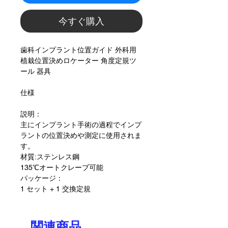
今すぐ購入
歯科インプラント位置ガイド 外科用
植栽位置決めロケーター 角度定規ツ
ール 器具
仕様
説明：
主にインプラント手術の過程でインプ
ラントの位置決めや測定に使用されま
す。
材質:ステンレス鋼
135℃オートクレーブ可能
パッケージ：
1 セット + 1 交換定規
関連商品