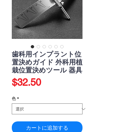
歯科用インプラント位
置決めガイド 外科用植
栽位置決めツール 器具
価
$32.50
格
色
*
カートに追加する