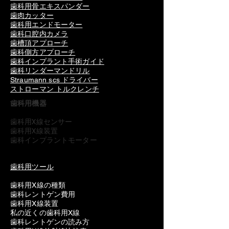
歯科用骨エキスパンダー
歯肉カッター
歯科用エンドモーター
歯科口腔内カメラ
歯槽頂アプローチ
歯科側方アプローチ
歯科インプラント手術ガイド
歯科リンダーマンドリル
Straumann scs ドライバー
ストローマン トルクレンチ
歯科用機器
歯科用X線センサー
歯科用X線装置
歯科インプラントモーター
歯科用ツール
歯科用X線の種類
歯科レントゲン費用
歯科用X線装置
私の近くの歯科用X線
歯科レントゲンの読み方