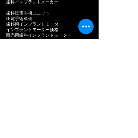
歯科インプラントメーカー
歯科圧電手術ユニット
圧電手術単価
歯科用インプラントモーター
インプラントモーター価格
販売用歯科インプラントモーター
最高の歯科インプラントモーター
メーカー一覧
ストローマン
ネオデント
ノーベルバイオケア
アンソギル
ディオ
歯質
ハイオッセン
歯科用機器
歯科インプラントの問題を取り除く
歯科インプラントの除去費用