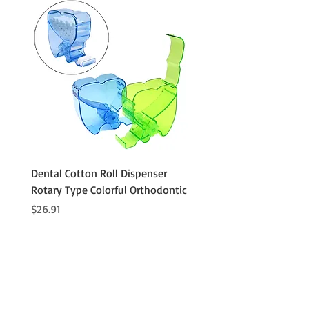
Dental Cotton Roll Dispenser
10Pcs Orthodontic Denta
Rotary Type Colorful Orthodontic
Roll Clip Ortho Disposabl
Holder
価格
$26.91
価格
$21.86