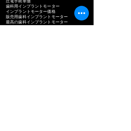
圧電手術単価
歯科用インプラントモーター
インプラントモーター価格
販売用歯科インプラントモーター
最高の歯科インプラントモーター
メーカー一覧
ストローマン
ネオデント
ノーベルバイオケア
アンソギル
ディオ
歯質
ハイオッセン
歯科用機器
歯科インプラントの問題を取り除く
歯科インプラントの除去費用
歯科インプラント除去の痛み
歯科インプラント除去の失敗
歯科インプラントスクリュー取り外しキッ