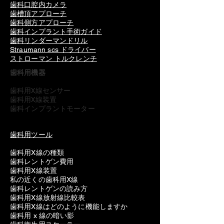
歯科口腔内カメラ
歯槽頂アプローチ
歯科側方アプローチ
歯科インプラント手術ガイド
歯科リンダーマンドリル
Straumann scs ドライバー
ストローマン トルクレンチ
歯科用機器
歯科用X線センサー
歯科用X線装置
歯科インプラントモーター
歯科用ツール
歯科用X線の種類
歯科レントゲン費用
歯科用X線装置
私の近くの歯科用X線
歯科レントゲンの読み方
歯科用X線放射線比較表
歯科用X線はどのように機能しますか
歯科用 x 線の暗い影