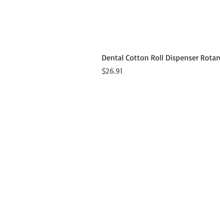
Dental Cotton Roll Dispenser Rotar
価格
$26.91