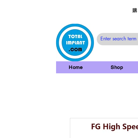
購
Home
Shop