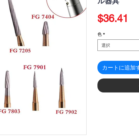
ル器具
価
$36.41
格
色
*
選択
カートに追加