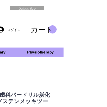
Subscribe
カート
ログイン
ary
Physiotherapy
/箱歯科バードリル炭化
グステンメッキツー