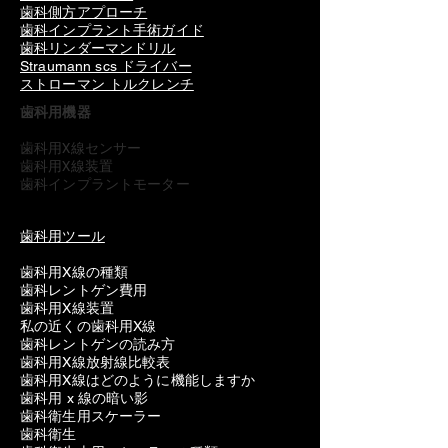
歯科側方アプローチ
歯科インプラント手術ガイド
歯科リンダーマンドリル
Straumann scs ドライバー
ストローマン トルクレンチ
歯科用機器
歯科用X線センサー
歯科用X線装置
歯科インプラントモーター
歯科用ツール
歯科用X線の種類
歯科レントゲン費用
歯科用X線装置
私の近くの歯科用X線
歯科レントゲンの読み方
歯科用X線放射線比較表
歯科用X線はどのように機能しますか
歯科用 x 線の暗い影
歯科衛生用スケーラー
歯科衛生