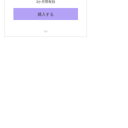
2か月間有効
購入する
Business Info Updates
Manage Pictures & Videos
SEO Keywords Settings
Promotional Updates
Guest Writing
Business Hours
Phone & Address
Website Consulting