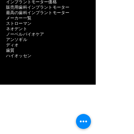
インプラントモーター価格
販売用歯科インプラントモーター
最高の歯科インプラントモーター
メーカー一覧
ストローマン
ネオデント
ノーベルバイオケア
アンソギル
ディオ
歯質
ハイオッセン
歯科用機器
歯科インプラントの問題を取り除く
歯科インプラントの除去費用
歯科インプラント除去の痛み
歯科インプラント除去の失敗
歯科インプラントスクリュー取り外しキッ
ト
歯科インプラント除去キット