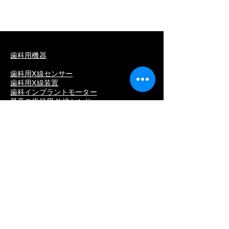
歯科用機器
歯科用X線センサー
歯科用X線装置
歯科インプラントモーター
最高の歯科用 X 線センサー
歯科用センサー
販売用歯科用センサー
歯科用デジタルセンサー
最高の歯科用センサー
歯科用X線スキャナー
歯科用研磨ストリップ
歯根エレベーター
歯科用超音波スケーラー
歯科用エンドファイル
歯科用骨エキスパンダー
歯肉カッター
歯科用エンドモーター
歯科口腔内カメラ