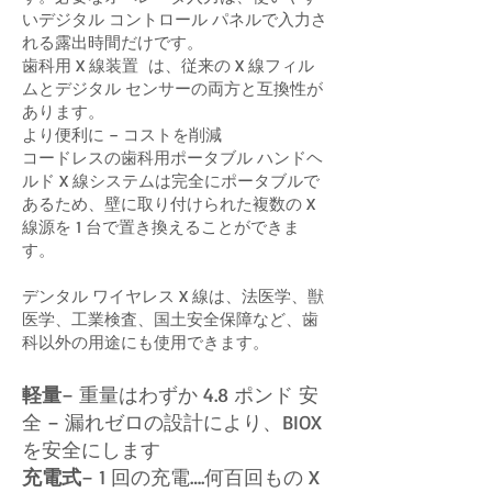
いデジタル コントロール パネルで入力さ
れる露出時間だけです。
歯科用 X 線装置 は、従来の X 線フィル
ムとデジタル センサーの両方と互換性が
あります。
より便利に – コストを削減
コードレスの歯科用ポータブル ハンドヘ
ルド X 線システムは完全にポータブルで
あるため、壁に取り付けられた複数の X
線源を 1 台で置き換えることができま
す。
デンタル ワイヤレス X 線は、法医学、獣
医学、工業検査、国土安全保障など、歯
科以外の用途にも使用できます。
軽量
– 重量はわずか 4.8 ポンド 安
全 – 漏れゼロの設計により、BIOX
を安全にします
充電式
– 1 回の充電….何百回もの X