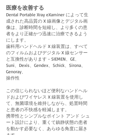
医療を改善する
Dental Portable Xray eXaminer によって生
成された高品質の X 線画像とデジタル画
像は、診断時間を短縮し、より多くの患
者をより正確かつ迅速に治療できるよう
にします。
歯科用ハンドヘルド X 線装置は、すべて
のフィルムおよびデジタル X 線センサー
と互換性があります - SIEMEN、GE、
Suni、Dexis、Gendex、Schick、Sirona、
Genoray、
操作性
この信じられないほど便利なハンドヘル
ドおよびワイヤレス X 線装置を使用し
て、無菌環境を維持しながら、処置時間
と患者の不快感を軽減します。
携帯性とシンプルなポイント アンド シュ
ート設計により、重くて鎮静状態の患者
を動かす必要なく、あらゆる角度に届き
ます。