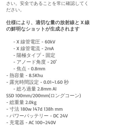
さい。安全であることを常に確認してく
ださい。
仕様により、適切な量の放射線と X 線
の鮮明なショットが生成されます
- X 線管電圧 - 60kV
- X 線管電流 - 2mA
- 陽極タイプ - 固定
- アノード角度 - 20'
- 焦点 - 0.8mm
- 熱容量 - 8.5Khu
- 露光時間設定 - 0.01~1.60 秒
- 総ろ過量 2.8mm Al
SSD 100mm/200mm(ロングコーン)
- 総重量 2.0kg
- 寸法 180w 147d 138h mm
- パワーバッテリー - DC 24V
- 充電器 - AC 100~240V