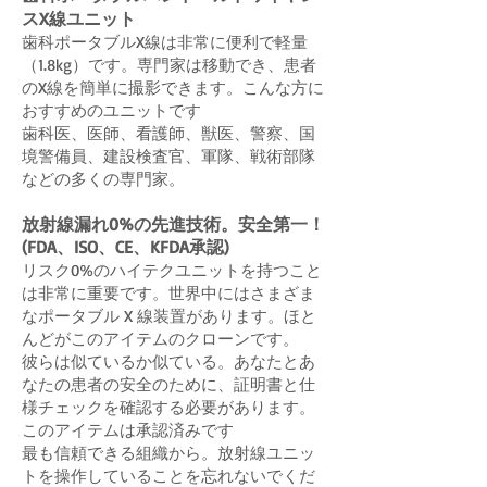
スX線ユニット
歯科ポータブルX線は非常に便利で軽量
（1.8kg）です。専門家は移動でき、患者
のX線を簡単に撮影できます。こんな方に
おすすめのユニットです
歯科医、医師、看護師、獣医、警察、国
境警備員、建設検査官、軍隊、戦術部隊
などの多くの専門家。
放射線漏れ0%の先進技術。安全第一！
(FDA、ISO、CE、KFDA承認)
リスク0%のハイテクユニットを持つこと
は非常に重要です。世界中にはさまざま
なポータブル X 線装置があります。ほと
んどがこのアイテムのクローンです。
彼らは似ているか似ている。あなたとあ
なたの患者の安全のために、証明書と仕
様チェックを確認する必要があります。
このアイテムは承認済みです
最も信頼できる組織から。放射線ユニッ
トを操作していることを忘れないでくだ