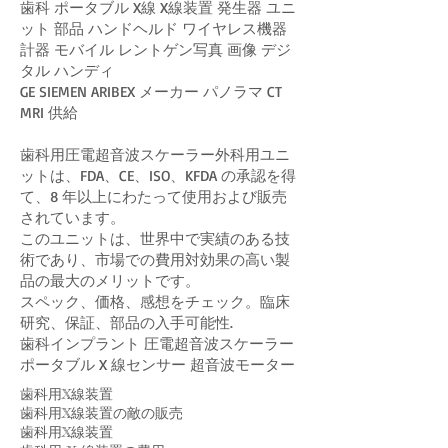
歯科 ポータブル X線 X線装置 発生器 ユニ
ット 部品 ハンドヘルド ワイヤレス機器
計器 モバイル レントゲン写真 画像 デジ
タル ハンディ
GE SIEMEN ARIBEX メーカー パノラマ CT
MRI 供給
歯科用圧電超音波スケーラー外科用ユニ
ットは、FDA、CE、ISO、KFDA の承認を得
て、8 年以上にわたって使用および販売
されています。
このユニットは、世界中で実績のある技
術であり、市場での費用対効果の高い製
品の最大のメリットです。
スペック、価格、感想をチェック。臨床
研究、保証、部品の入手可能性.
歯科インプラント 圧電超音波スケーラー
ポータブル X 線センサー 超音波モーター
歯科用X線装置
歯科用X線装置の敵の販売
歯科用X線装置