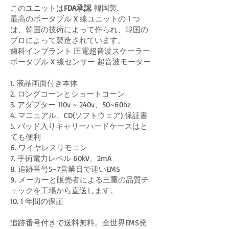
このユニットは
FDA承認
韓国製.
最高のポータブル X 線ユニットの 1 つ
は、韓国の技術によって作られ、韓国の
プロによって製造されています。
歯科インプラント 圧電超音波スケーラー
ポータブル X 線センサー 超音波モーター
1. 液晶画面付き本体
2. ロングコーンとショートコーン
3. アダプター 110v ~ 240v、50~60hz
4. マニュアル、CD(ソフトウェア) 保証書
5. パッド入りキャリーハードケースはと
ても便利
6. ワイヤレスリモコン
7. 手術電力レベル 60kV、2mA
8. 追跡番号5~7営業日で速いEMS
9. メーカーと販売者による三重の品質チ
ェックを工場から直送します。
10. 1 年間の保証
追跡番号付きで送料無料。全世界EMS発