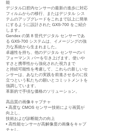
能
デジタル口腔内センサーの最新の進歩に対応
フィルムからの移行、またはデジタル シス
テムのアップグレードをこれまで以上に簡単
にするように設計された GXS-700 をご紹介
します。
Gendex の第 8 世代デジタル センサーであ
る GXS-700 システムは、イメージングの強
力な系統から生まれました。
卓越性を持ち、他のデジタル センサーのパ
フォーマンス バーを引き上げます。使いや
すさと携帯性から強化された視力まで
と持続可能性を考慮して、これらの新しいセ
ンサーは、あなたの実践を前進させるのに役
立つという私たちの願いとコミットメントを
強調しています。
革新的で手頃な価格のソリューション。
高品質の画像キャプチャ
• 高度な CMOS センサー技術により画質が
向上し、
技術および診断能力の向上
• 高性能センサーが高解像度の画像をキャプ
チャし、