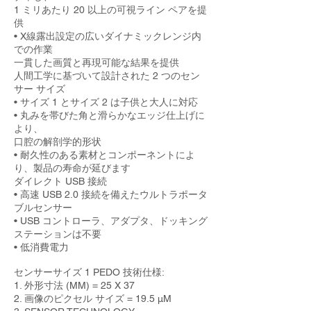
1 ミリあたり 20 以上の可視ライン ペアを提
供
• X線露出設定の広いダイナミックレンジ内
での作業
一貫した画質と再現可能な結果を提供
人間工学に基づいて設計された 2 つのセン
サー サイズ
• サイズ 1 とサイズ 2 は子供と大人に対応
• 丸みを帯びた角と滑らかなエッジ仕上げに
より、
口腔の解剖学的形状
• 耐久性のある素材とコンポーネントによ
り、製品の寿命が延びます
ダイレクト USB 接続
• 高速 USB 2.0 接続を備えたウルトラポータ
ブルセンサー
• USB コントローラ、アダプタ、ドッキング
ステーションは不要
• 低消費電力
センサーサイズ 1 PEDO 技術仕様:
1. 外形寸法 (MM) = 25 X 37
2. 画像のピクセル サイズ = 19.5 μM