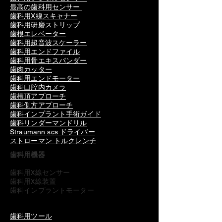
最高の歯科用センサー
歯科用X線スキャナー
歯科用研磨ストリップ
歯根エレベーター
歯科用超音波スケーラー
歯科用エンドファイル
歯科用骨エキスパンダー
歯肉カッター
歯科用エンドモーター
歯科口腔内カメラ
歯槽頂アプローチ
歯科側方アプローチ
歯科インプラント手術ガイド
歯科リンダーマンドリル
Straumann scs ドライバー
ストローマン トルクレンチ
歯科用機器
歯科用X線センサー
歯科用X線装置
歯科インプラントモーター
歯科用ツール