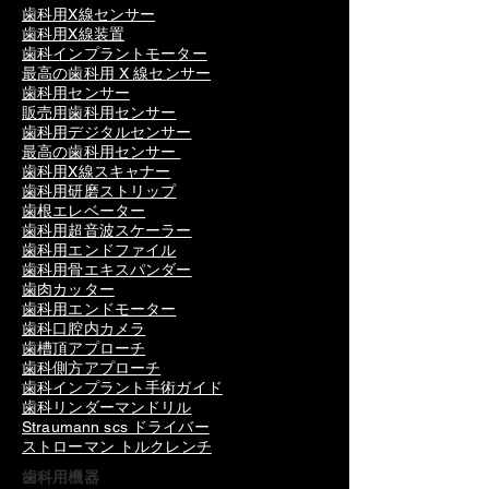
歯科用X線センサー
歯科用X線装置
歯科インプラントモーター
最高の歯科用 X 線センサー
歯科用センサー
販売用歯科用センサー
歯科用デジタルセンサー
最高の歯科用センサー
歯科用X線スキャナー
歯科用研磨ストリップ
歯根エレベーター
歯科用超音波スケーラー
歯科用エンドファイル
歯科用骨エキスパンダー
歯肉カッター
歯科用エンドモーター
歯科口腔内カメラ
歯槽頂アプローチ
歯科側方アプローチ
歯科インプラント手術ガイド
歯科リンダーマンドリル
Straumann scs ドライバー
ストローマン トルクレンチ
歯科用機器