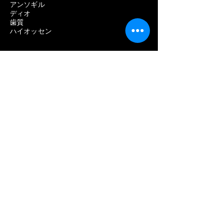
アンソギル
ディオ
歯質
ハイオッセン
歯科用機器
歯科インプラントの問題を取り除く
歯科インプラントの除去費用
歯科インプラント除去の痛み
歯科インプラント除去の失敗
歯科インプラントスクリュー取り外しキッ
ト
歯科インプラント除去キット
歯科インプラント除去キット
歯科インプラント除去セット
インプラント除去キット
歯科インプラント破損ネジ除去キット
歯科主導治療
歯科用LED硬化ライト