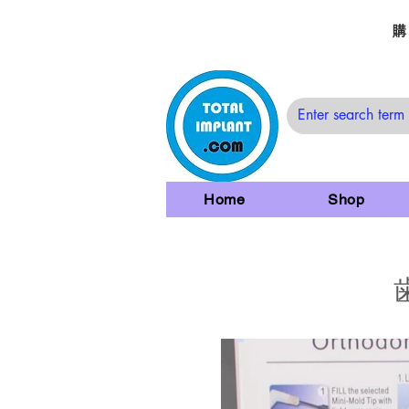
購
Home
Shop