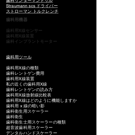
歯科リンダーマンドリル
Straumann scs ドライバー
ストローマン トルクレンチ
歯科用機器
歯科用X線センサー
歯科用X線装置
歯科インプラントモーター
歯科用ツール
歯科用X線の種類
歯科レントゲン費用
歯科用X線装置
私の近くの歯科用X線
歯科レントゲンの読み方
歯科用X線放射線比較表
歯科用X線はどのように機能しますか
歯科用 x 線の暗い影
歯科衛生用スケーラー
歯科衛生
歯科衛生士用スケーラーの種類
超音波歯科用スケーラー
デンタルハンドスケーラー