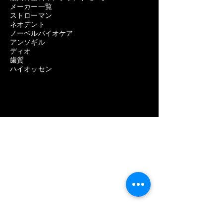
メーカー一覧
ストローマン
ネオデント
ノーベルバイオケア
アンソギル
ディオ
歯質
ハイオッセン
歯科用機器
歯科インプラントの問題を取り除く
歯科インプラントの除去費用
歯科インプラント除去の痛み
歯科インプラント除去の失敗
歯科インプラントスクリュー取り外しキッ
ト
歯科インプラント除去キット
歯科インプラント除去キット
歯科インプラント除去セット