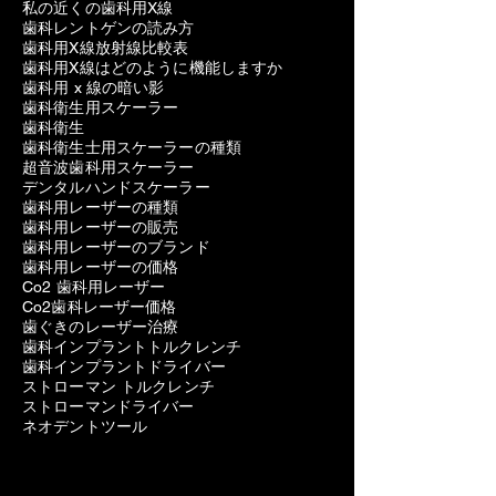
私の近くの歯科用X線
歯科レントゲンの読み方
歯科用X線放射線比較表
歯科用X線はどのように機能しますか
歯科用 x 線の暗い影
歯科衛生用スケーラー
歯科衛生
歯科衛生士用スケーラーの種類
超音波歯科用スケーラー
デンタルハンドスケーラー
歯科用レーザーの種類
歯科用レーザーの販売
歯科用レーザーのブランド
歯科用レーザーの価格
Co2 歯科用レーザー
Co2歯科レーザー価格
歯ぐきのレーザー治療
歯科インプラントトルクレンチ
歯科インプラントドライバー
ストローマン トルクレンチ
ストローマンドライバー
ネオデントツール