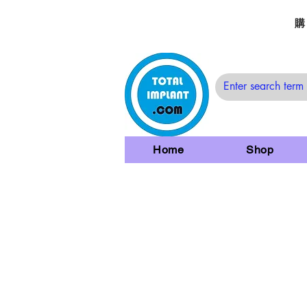
購
Home
Shop