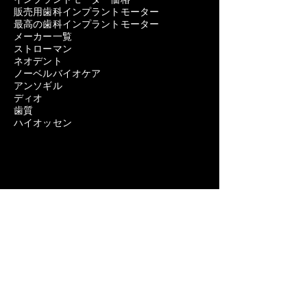
販売用歯科インプラントモーター
最高の歯科インプラントモーター
メーカー一覧
ストローマン
ネオデント
ノーベルバイオケア
アンソギル
ディオ
歯質
ハイオッセン
歯科用機器
歯科インプラントの問題を取り除く
歯科インプラントの除去費用
歯科インプラント除去の痛み
歯科インプラント除去の失敗
歯科インプラントスクリュー取り外しキッ
ト
歯科インプラント除去キット