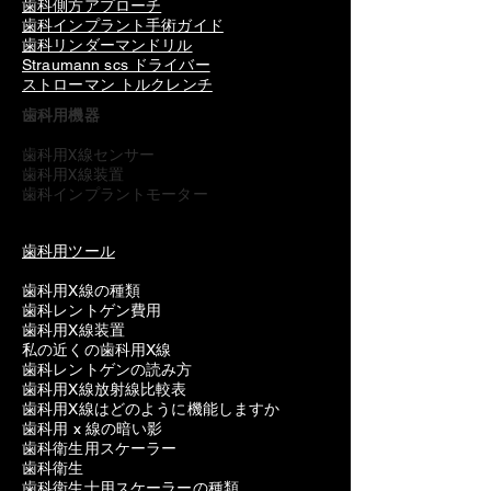
歯科側方アプローチ
歯科インプラント手術ガイド
歯科リンダーマンドリル
Straumann scs ドライバー
ストローマン トルクレンチ
歯科用機器
歯科用X線センサー
歯科用X線装置
歯科インプラントモーター
歯科用ツール
歯科用X線の種類
歯科レントゲン費用
歯科用X線装置
私の近くの歯科用X線
歯科レントゲンの読み方
歯科用X線放射線比較表
歯科用X線はどのように機能しますか
歯科用 x 線の暗い影
歯科衛生用スケーラー
歯科衛生
歯科衛生士用スケーラーの種類