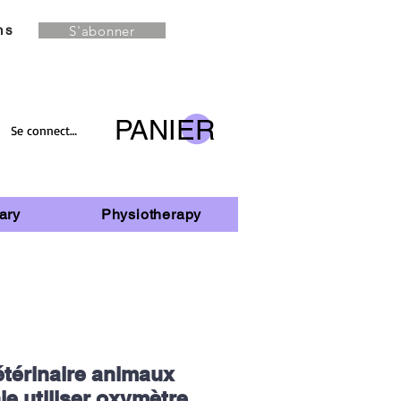
S'abonner
ns
PANIER
Se connecter
ary
Physiotherapy
térinaire animaux
e utiliser oxymètre