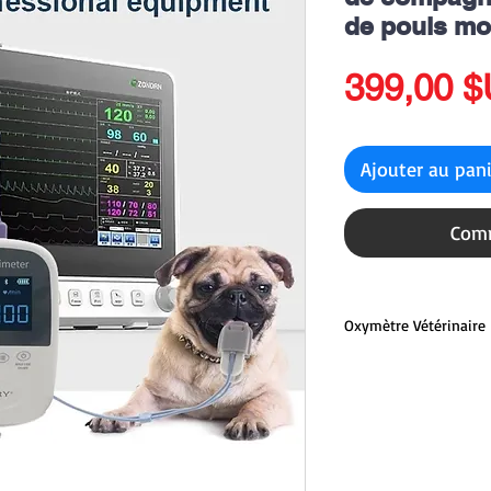
de pouls mon
399,00 
Ajouter au pan
Comm
Oxymètre Vétérinaire
Oxymètre vétérinaire
Oxymètre de pouls Mo
Fréquence du pouls av
L'oxymètre de pouls p
important et courant p
oxygène (SpO2) et la 