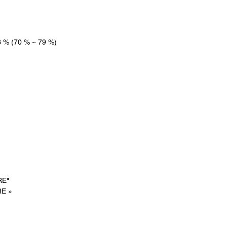
·Rythme cardiaque
Plage : 25-250 bpm ;
Précision : ±2 bpm
3 % (70 % ~ 79 %)
·Source de courant
DEUX piles alcalines A
Application gratuite
Google Play : recherc
Apple Store : recherc
RE"
RE »