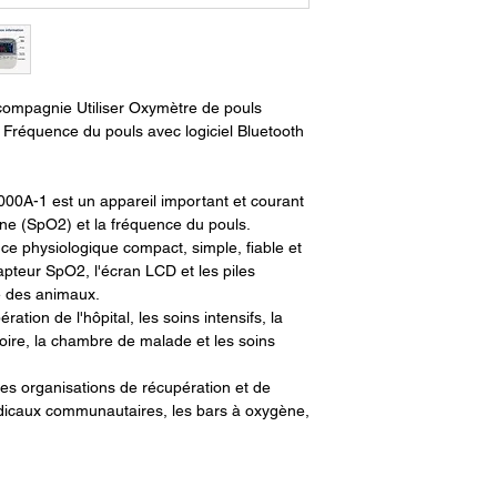
C'est un petit apparei
compact, simple, fiable
capteur SpO2, l'écran L
la surveillance des an
Il peut être utilisé dan
compagnie Utiliser Oxymètre de pouls
soins intensifs, la sec
réquence du pouls avec logiciel Bluetooth
la chambre de malade 
Il peut également être
récupération et de soi
00A-1 est un appareil important et courant
médicaux communautair
ène (SpO2) et la fréquence du pouls.
infirmiers familiaux.
ance physiologique compact, simple, fiable et
capteur SpO2, l'écran LCD et les piles
ce des animaux.
Description du produi
ération de l'hôpital, les soins intensifs, la
Caractéristiques:
toire, la chambre de malade et les soins
Utilisation simple et 
 les organisations de récupération et de
édicaux communautaires, les bars à oxygène,
Petit volume, poids lég
Consommation réduite,