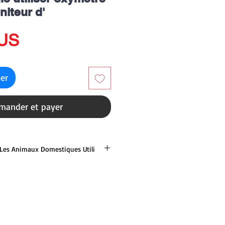
iteur d'
Prix
$US
ier
ander et payer
 Les Animaux Domestiques Utili
 Animaux de compagnie Utiliser
niteur d'oxygène sanguin SPO2
ec logiciel Bluetooth Type de poche
ortable BM1000A-1 est un appareil
our vérifier la saturation en
fréquence du pouls.