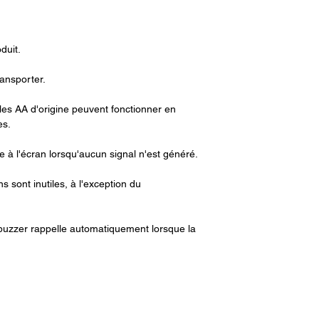
peuvent fonctionner 
heures.
Le rappel de basse ten
duit.
signal n'est généré.
ransporter.
L'entretien et l'étalo
l'exception du change
es AA d'origine peuvent fonctionner en
es.
Fonction de rappel inte
automatiquement lorsq
e à l'écran lorsqu'aucun signal n'est généré.
normale.
ns sont inutiles, à l'exception du
La valeur numérique c
Spécifications techni
e buzzer rappelle automatiquement lorsque la
·SpO2
Gamme : 35-100 % ;
Précision : ±2 % (80