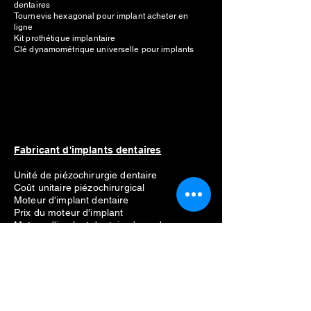
dentaires
Tournevis hexagonal pour implant acheter en
ligne
Kit prothétique implantaire
Clé dynamométrique universelle pour implants
Fabricant d'implants dentaires
Unité de piézochirurgie dentaire
Coût unitaire piézochirurgical
Moteur d'implant dentaire
Prix du moteur d'implant
Moteur d'implant dentaire à vendre
Meilleur moteur d'implant dentaire
Liste des fabricants
Straumann
Néodent
Nobel Biocare
Anthogyr