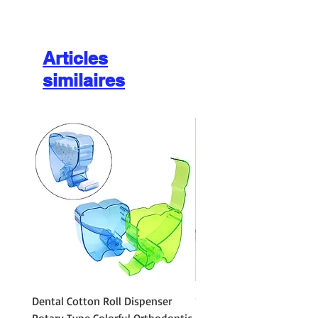
Articles
similaires
Dental Cotton Roll Dispenser
10Pcs Orthodontic Denta