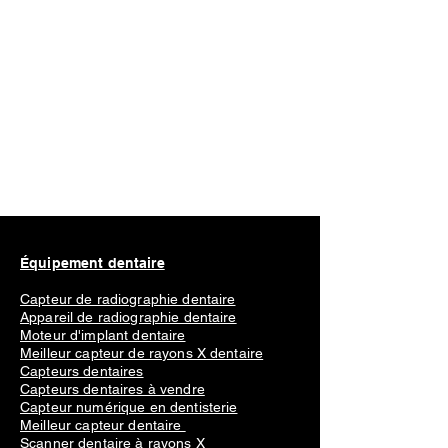
Équipement dentaire
Capteur de radiographie dentaire
Appareil de radiographie dentaire
Moteur d'implant dentaire
Meilleur capteur de rayons X dentaire
Capteurs dentaires
Capteurs dentaires à vendre
Capteur numérique en dentisterie
Meilleur capteur dentaire
Scanner dentaire à rayons X