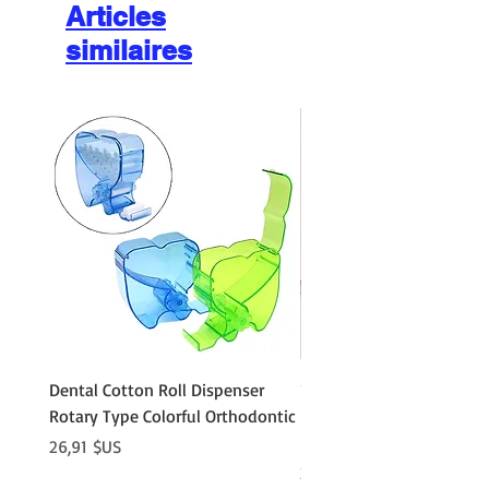
Articles
similaires
Dental Cotton Roll Dispenser
10Pcs Orthodontic Denta
Rotary Type Colorful Orthodontic
Roll Clip Ortho Disposabl
Holder
Prix
26,91 $US
Prix
21,86 $US