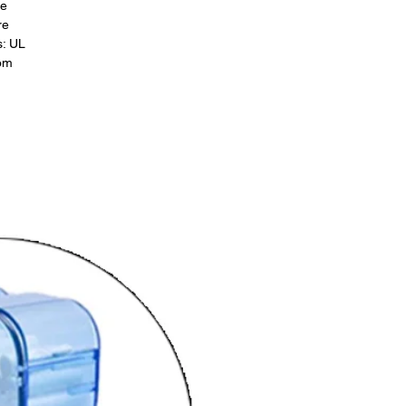
re
re
s: UL
com