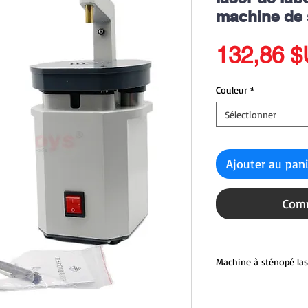
machine de 
132,86 
Couleur
*
Sélectionner
Ajouter au pan
Comm
Machine à sténopé las
Cette perceuse à sténo
Pindex Seeding Machine