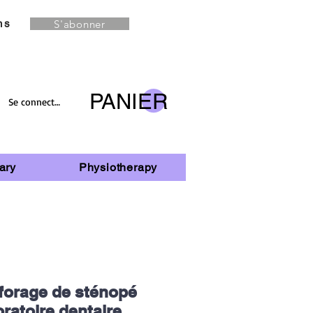
S'abonner
ns
PANIER
Se connecter
ary
Physiotherapy
forage de sténopé
oratoire dentaire,