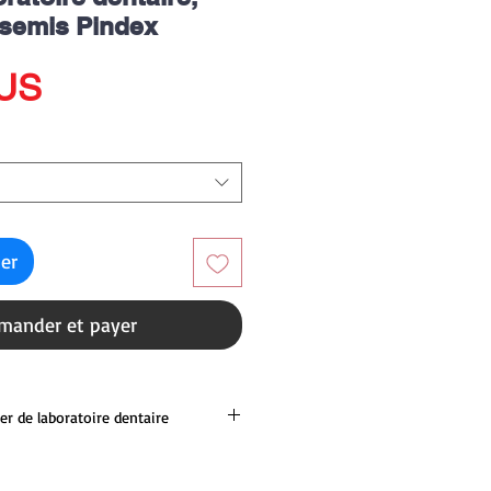
semis Pindex
Prix
$US
ier
ander et payer
er de laboratoire dentaire
pé laser de laboratoire dentaire,
, est l'outil parfait pour créer des