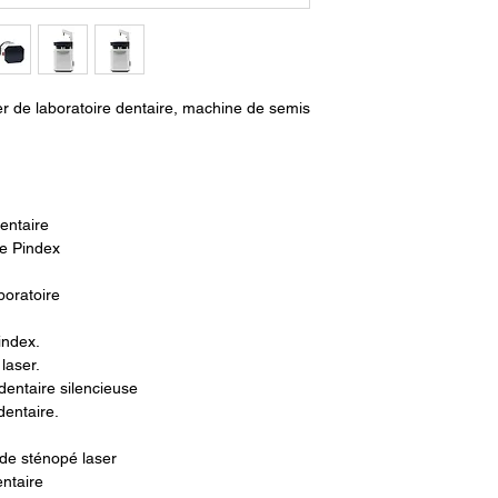
sténopés précis et pré
dentaires. Il dispose 
laser, d'une pression 
de refroidissement int
exactitude. Il dispos
r de laboratoire dentaire, machine de semis
d'ensemencement de po
risque de contaminatio
trou d'épingle constan
conviviale, cette mach
laboratoire dentaire o
entaire
e Pindex
boratoire
index.
laser.
dentaire silencieuse
dentaire.
 de sténopé laser
ntaire