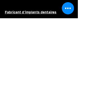
Fabricant d'implants dentaires
Unité de piézochirurgie dentaire
Coût unitaire piézochirurgical
Moteur d'implant dentaire
Prix du moteur d'implant
Moteur d'implant dentaire à vendre
Meilleur moteur d'implant dentaire
Liste des fabricants
Straumann
Néodent
Nobel Biocare
Anthogyr
Dio
Dentium
Hiossen
Équipement dentaire