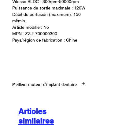
Vitesse BLDC : 300rpm-50000rpm
Puissance de sortie maximale : 120W
Débit de perfusion (maximum): 150
ml/min
Article modifié : No
MPN : ZZJ1700000300
Pays/région de fabrication : Chine
Meilleur moteur d'implant dentaire
Technique:
Puissance de sortie maximale : 120 W
Puissance : 110 V/220 V, 50 Hz/60 Hz
Articles
Couple réglable, plage : 5.0-55N.cm
similaires
(20:1)
Vitesse BLDC : 300 tr/min-50 000
tr/min