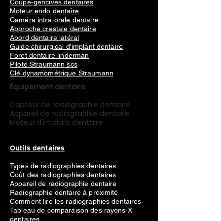
Coupe-gencives dentaires
1X buse de pulvérisation d'eau interne
Moteur endo dentaire
1X contre-angle réducteur de vitesse
Caméra intra-orale dentaire
pour implant
Approche crestale dentaire
1X empêcher le boulon de vapeur
Abord dentaire latéral
Guide chirurgical d'implant dentaire
Tube d'irrigation 5X
Foret dentaire linderman
1X buse pour contre-angle
Pilote Straumann scs
Clé dynamométrique Straumann
Équipement dentaire
Capteur de radiographie dentaire
Appareil de radiographie dentaire
Moteur d'implant dentaire
Outils dentaires
Types de radiographies dentaires
Coût des radiographies dentaires
Appareil de radiographie dentaire
Radiographie dentaire à proximité
Comment lire les radiographies dentaires
Tableau de comparaison des rayons X
dentaires