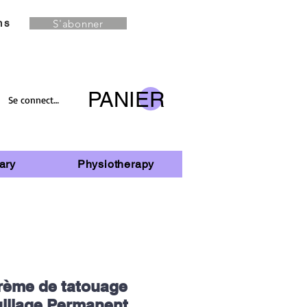
S'abonner
ns
PANIER
Se connecter
ary
Physiotherapy
rème de tatouage
illage Permanent,