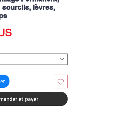
sourcils, lèvres,
ps
Prix
$US
ier
ander et payer