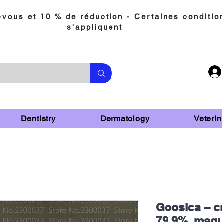
vous et 10 % de réduction - Certaines conditio
s'appliquent
Dentistry
Dermatology
Veterin
Goosica – c
79.9%, maqu