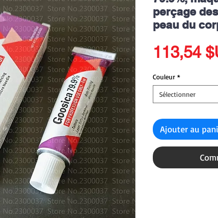
perçage des 
peau du cor
113,54 
Couleur
*
Sélectionner
Ajouter au pan
Comm