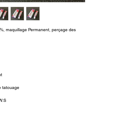
%, maquillage Permanent, perçage des
nt
e tatouage
W.S