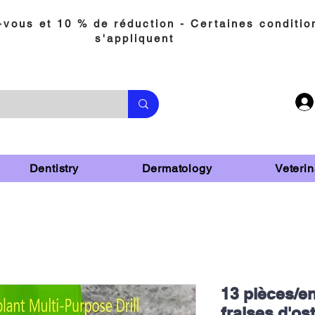
vous et 10 % de réduction - Certaines conditio
s'appliquent
Dentistry
Dermatology
Veterin
13 pièces/e
fraises d'os