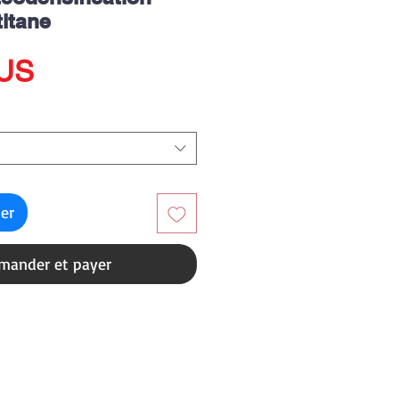
titane
Prix
$US
ier
ander et payer