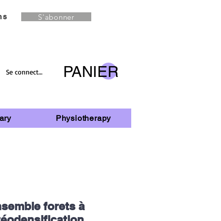
S'abonner
ns
PANIER
Se connecter
ary
Physiotherapy
nsemble forets à
téodensification