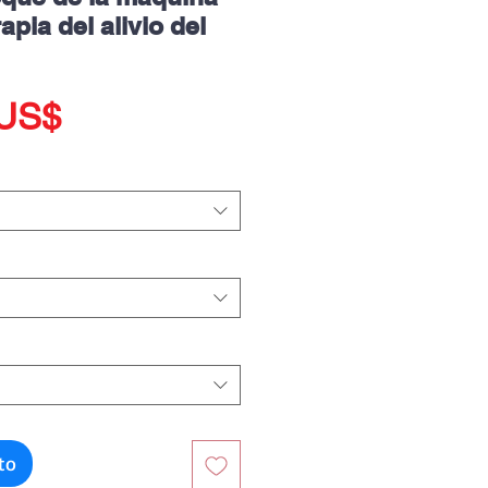
rapia del alivio del
Precio
 US$
ito