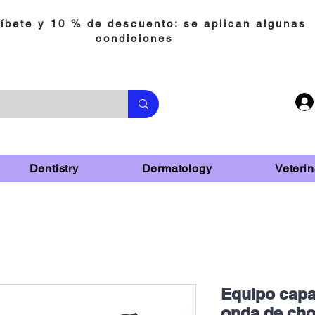
íbete y 10 % de descuento: se aplican algunas
condiciones
Dentistry
Dermatology
Veterin
Equipo capac
onda de cho