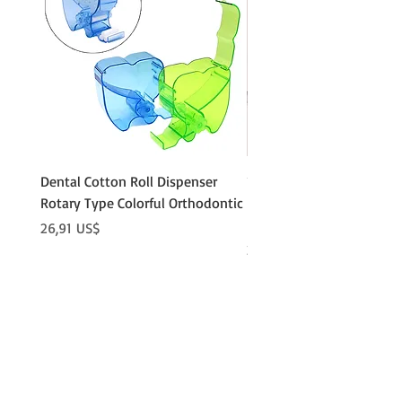
Dental Cotton Roll Dispenser
10Pcs Orthodontic Denta
Rotary Type Colorful Orthodontic
Roll Clip Ortho Disposabl
Holder
Precio
26,91 US$
Precio
21,86 US$