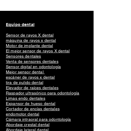
Equipo dental
Sensor de rayos X dental
máquina de rayos x dental
Motor de implante dental
El mejor sensor de rayos X dental
Sensores dentales
Venta de sensores dentales
Sensor digital en odontología
Mejor sensor dental
escáner de rayos x dental
tira de pulido dental
Elevador de raíces dentales
Raspador ultrasónico para odontología
Limas endo dentales
Expansor de hueso dental
Cortador de encías dentales
endomotor dental
Cámara intraoral para odontología
Abordaje crestal dental
Abordaje lateral dental