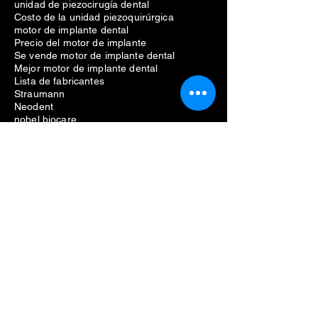
unidad de piezocirugía dental
Costo de la unidad piezoquirúrgica
motor de implante dental
Precio del motor de implante
Se vende motor de implante dental
Mejor motor de implante dental
Lista de fabricantes
Straumann
Neodent
nobel biocare
Anthogyr
dio
Dentio
Hiossen
Equipo dental
Eliminación de problemas de implantes
dentales
Costo de extracción de implantes dentales
Dolor por extracción de implantes dentales