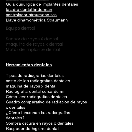
Guía quirúrgica de implantes dentales
taladro dental linderman
controlador straumann scs
Llave dinamométrica Straumann
Equipo dental
Sensor de rayos X dental
máquina de rayos x dental
Motor de implante dental
Herramientas dentales
Tipos de radiografías dentales
costo de las radiografías dentales
máquina de rayos x dental
Radiografía dental cerca de mí
Cómo leer radiografías dentales
Cuadro comparativo de radiación de rayos
x dentales
¿Cómo funcionan las radiografías
dentales?
Sombra oscura en rayos x dentales
Raspador de higiene dental