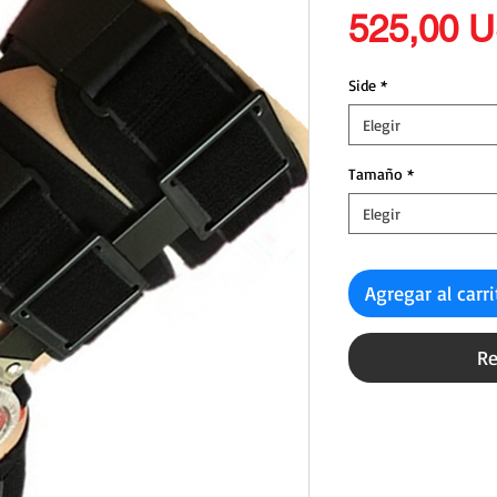
525,00 
Side
*
Elegir
Tamaño
*
Elegir
Agregar al carr
Re