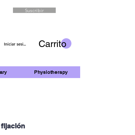
Suscribir
Carrito
Iniciar sesión
ary
Physiotherapy
 fijación