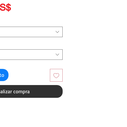
Precio
US$
ito
alizar compra