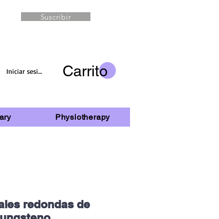
Suscribir
Carrito
Iniciar sesión
ary
Physiotherapy
ales redondas de
tungsteno,