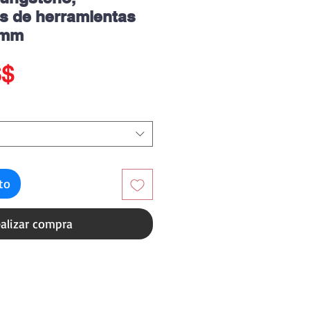
s de herramientas
5 mm
Precio
S$
ito
alizar compra