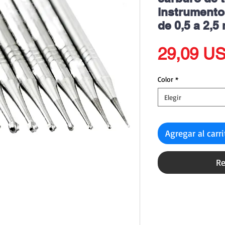
instrumento
de 0,5 a 2,
29,09 U
Color
*
Elegir
Agregar al carr
Re