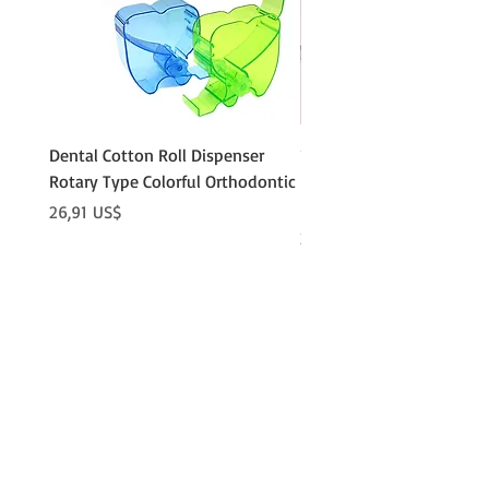
Dental Cotton Roll Dispenser
10Pcs Orthodontic Denta
Rotary Type Colorful Orthodontic
Roll Clip Ortho Disposabl
Holder
Precio
26,91 US$
Precio
21,86 US$