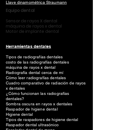
Llave dinamométrica Straumann
Equipo dental
Sensor de rayos X dental
máquina de rayos x dental
Motor de implante dental
Herramientas dentales
Tipos de radiografías dentales
costo de las radiografías dentales
máquina de rayos x dental
Radiografía dental cerca de mí
Cómo leer radiografías dentales
Cuadro comparativo de radiación de rayos
x dentales
¿Cómo funcionan las radiografías
dentales?
Sombra oscura en rayos x dentales
Raspador de higiene dental
Higiene dental
Tipos de raspadores de higiene dental
Raspador dental ultrasónico