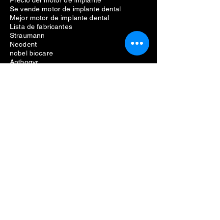
Precio del motor de implante
Se vende motor de implante dental
Mejor motor de implante dental
Lista de fabricantes
Straumann
Neodent
nobel biocare
Anthogyr
dio
Dentio
Hiossen
Equipo dental
Eliminación de problemas de implantes
dentales
Costo de extracción de implantes dentales
Dolor por extracción de implantes dentales
Eliminación fallida de implantes dentales
Kit de extracción de tornillos para
implantes dentales