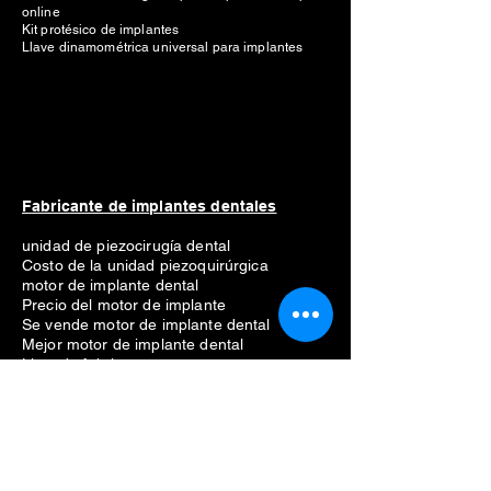
online
Kit protésico de implantes
Llave dinamométrica universal para implantes
Fabricante de implantes dentales
unidad de piezocirugía dental
Costo de la unidad piezoquirúrgica
motor de implante dental
Precio del motor de implante
Se vende motor de implante dental
Mejor motor de implante dental
Lista de fabricantes
Straumann
Neodent
nobel biocare
Anthogyr
dio
Dentio