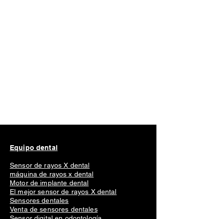
Equipo dental
Sensor de rayos X dental
máquina de rayos x dental
Motor de implante dental
El mejor sensor de rayos X dental
Sensores dentales
Venta de sensores dentales
Sensor digital en odontología