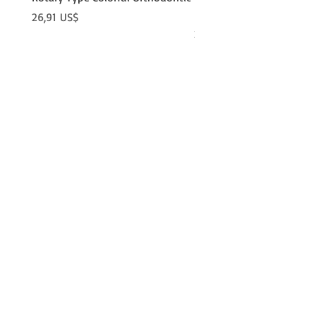
Holder
Precio
26,91 US$
Precio
21,86 US$