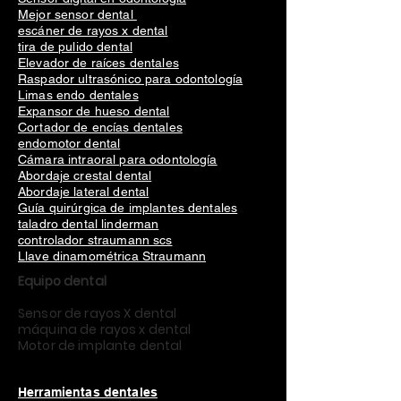
Mejor sensor dental
escáner de rayos x dental
tira de pulido dental
Elevador de raíces dentales
Raspador ultrasónico para odontología
Limas endo dentales
Expansor de hueso dental
Cortador de encías dentales
endomotor dental
Cámara intraoral para odontología
Abordaje crestal dental
Abordaje lateral dental
Guía quirúrgica de implantes dentales
taladro dental linderman
controlador straumann scs
Llave dinamométrica Straumann
Equipo dental
Sensor de rayos X dental
máquina de rayos x dental
Motor de implante dental
Herramientas dentales