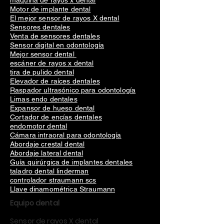
máquina de rayos x dental
Motor de implante dental
El mejor sensor de rayos X dental
Sensores dentales
Venta de sensores dentales
Sensor digital en odontología
Mejor sensor dental
escáner de rayos x dental
tira de pulido dental
Elevador de raíces dentales
Raspador ultrasónico para odontología
Limas endo dentales
Expansor de hueso dental
Cortador de encías dentales
endomotor dental
Cámara intraoral para odontología
Abordaje crestal dental
Abordaje lateral dental
Guía quirúrgica de implantes dentales
taladro dental linderman
controlador straumann scs
Llave dinamométrica Straumann
Equipo dental
Sensor de rayos X dental