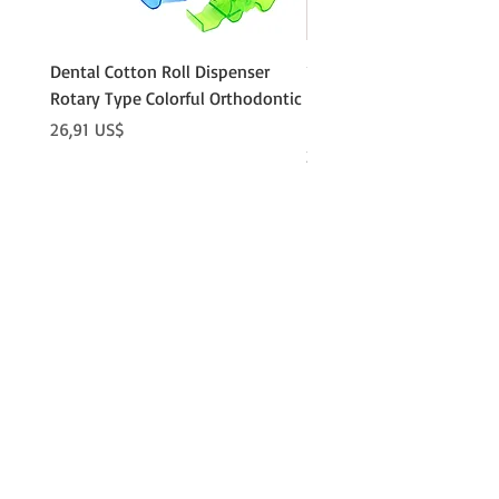
Dental Cotton Roll Dispenser
10Pcs Orthodontic Denta
Rotary Type Colorful Orthodontic
Roll Clip Ortho Disposabl
Holder
Precio
26,91 US$
Precio
21,86 US$