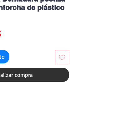
ntorcha de plástico
Precio
$
ito
alizar compra