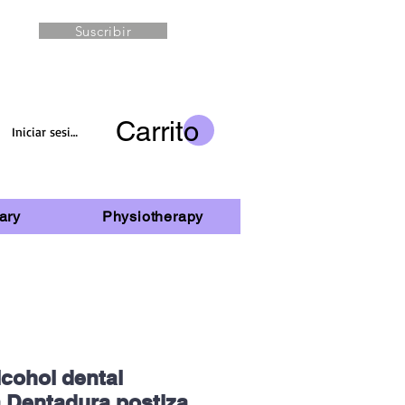
Suscribir
Carrito
Iniciar sesión
ary
Physiotherapy
lcohol dental
 Dentadura postiza