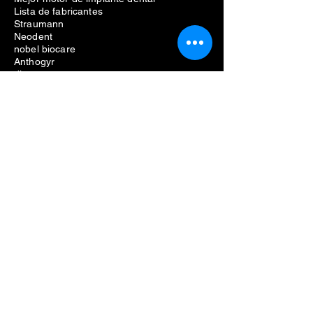
Lista de fabricantes
Straumann
Neodent
nobel biocare
Anthogyr
dio
Dentio
Hiossen
Equipo dental
Eliminación de problemas de implantes
dentales
Costo de extracción de implantes dentales
Dolor por extracción de implantes dentales
Eliminación fallida de implantes dentales
Kit de extracción de tornillos para
implantes dentales
Kit de extracción de implantes dentales
kit de extracción de implantes dentales