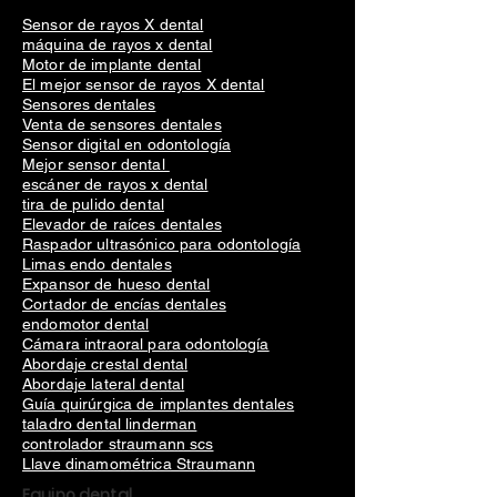
Sensor de rayos X dental
máquina de rayos x dental
Motor de implante dental
El mejor sensor de rayos X dental
Sensores dentales
Venta de sensores dentales
Sensor digital en odontología
Mejor sensor dental
escáner de rayos x dental
tira de pulido dental
Elevador de raíces dentales
Raspador ultrasónico para odontología
Limas endo dentales
Expansor de hueso dental
Cortador de encías dentales
endomotor dental
Cámara intraoral para odontología
Abordaje crestal dental
Abordaje lateral dental
Guía quirúrgica de implantes dentales
taladro dental linderman
controlador straumann scs
Llave dinamométrica Straumann
Equipo dental