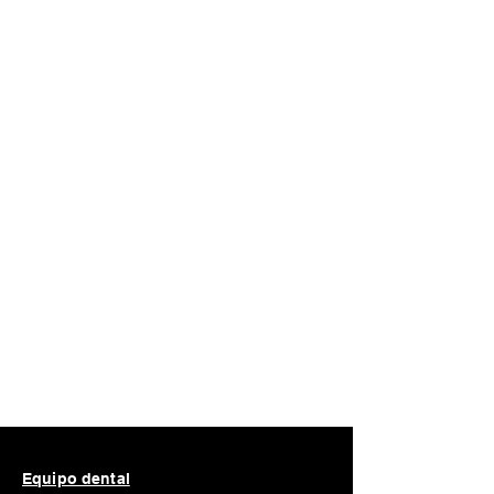
Este paquete incluye:
1x
Tapón Injerto Esponja Caja Sintética
Y Colágeno
Equipo dental