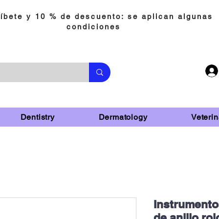
íbete y 10 % de descuento: se aplican algunas
condiciones
Dentistry
Dermatology
Veterin
Instrumento
de anillo ro