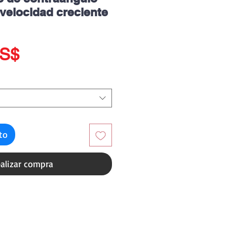
velocidad creciente
Precio
US$
ito
alizar compra