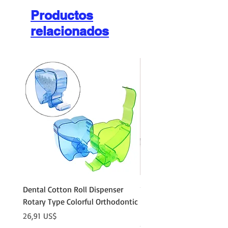
Productos
relacionados
Dental Cotton Roll Dispenser
10Pcs Orthodontic Denta
Rotary Type Colorful Orthodontic
Roll Clip Ortho Disposabl
Holder
Precio
26,91 US$
Precio