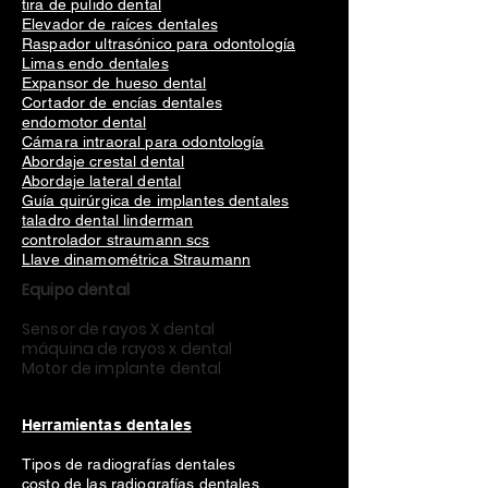
tira de pulido dental
Elevador de raíces dentales
Raspador ultrasónico para odontología
Limas endo dentales
Expansor de hueso dental
Cortador de encías dentales
endomotor dental
Cámara intraoral para odontología
Abordaje crestal dental
Abordaje lateral dental
Guía quirúrgica de implantes dentales
taladro dental linderman
controlador straumann scs
Llave dinamométrica Straumann
Equipo dental
Sensor de rayos X dental
máquina de rayos x dental
Motor de implante dental
Herramientas dentales
Tipos de radiografías dentales
costo de las radiografías dentales