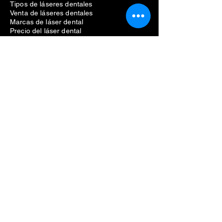
Raspador dental ultrasónico
Escalador dental de mano
Tipos de láseres dentales
Venta de láseres dentales
Marcas de láser dental
Precio del láser dental
láser dental co2
Precio láser dental co2
Tratamiento láser dental para encías
Llave dinamométrica para implantes
dentales
Conductor de implantes dentales
Llave dinamométrica Straumann
Conductor Straumann
Herramientas Neodent
Implantes dentales
Universal llave dinamométrica para implantes
tornillo de implante dental
Instrumentos para implantes dentales
conductor de implante