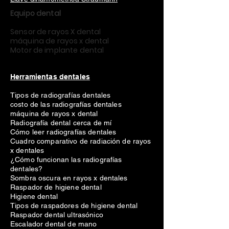
taladro dental linderman
controlador straumann scs
Llave dinamométrica Straumann
Equipo dental
Sensor de rayos X dental
máquina de rayos x dental
Motor de implante dental
Herramientas dentales
Tipos de radiografías dentales
costo de las radiografías dentales
máquina de rayos x dental
Radiografía dental cerca de mí
Cómo leer radiografías dentales
Cuadro comparativo de radiación de rayos
x dentales
¿Cómo funcionan las radiografías
dentales?
Sombra oscura en rayos x dentales
Raspador de higiene dental
Higiene dental
Tipos de raspadores de higiene dental