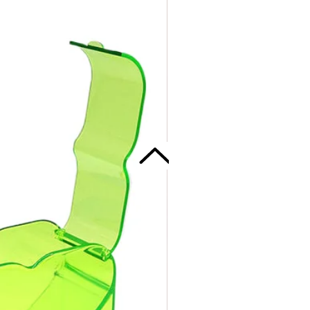
sistenz von Charge zu Charge für
re Ergebnisse.
l entwickelt, um präzise, konsistente
sich gut für zweistufige
 mit UltraSil Light Body Wash-
ird, und die Kombination damit
rfektion.
t-Sets:
s Betriebszeit/Abbindezeit.
Konsistenz.
ensionsstabilität.
e Eigenschaften (hohes elastisches
stigkeit.
 weich.
 zu kombinieren.
s zu 3 Wochen nach der
ten.
schaften.
enschaften:
icht komprimieren oder biegen.