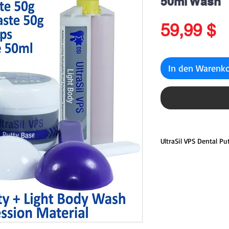
50ml Wash
P
59,99 $
In den Warenk
UltraSil VPS Dental P
UltraSil Putty Full Se
Katalysator + 2 Mess
Ultras Putty ist ein 
von DSI. Es ist ein hy
Abformmaterial der n
Rezeptur macht das Pr
hochviskosen Abformma