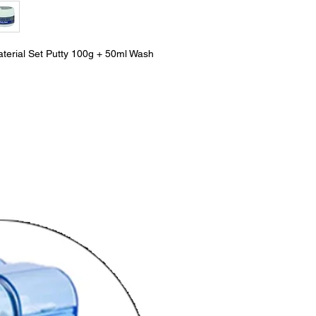
hoher Endhärte und Ver
Aufnahmematerial im
Abformtechnik zur Re
Kronen und festsitze
aterial Set Putty 100g + 50ml Wash
für die partielle un
Prothetik.
UltraSil impression ma
Polyvinylsiloxan (VPS)
Erfassung von Detail
wird._cc781905-5cde
die genau dort bleibt
abzurutschen, wenn es
injiziert wird. Ultrah
Ergebnisse in feuch
schnelle Abbindezeit 
Sekunden._cc781905-
UltraSil is ideal für 
und Prothesen. Wird 
verwendet auf den pr
Weichgewebe platzier
unter Druck für eine 