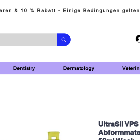
eren & 10 % Rabatt - Einige Bedingungen gelten
Dentistry
Dermatology
Veterin
UltraSil VPS
Abformmater