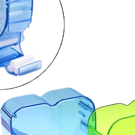
Außergewöhnliche Kon
jederzeit vorhersagba
UltraSil wurde speziel
Abdrücke zu erstellen.
UltraSil Putty eignet 
Abformungen, wenn es
Material verwendet w
garantiert höchste Pe
Eigenschaften des Kit
Perfektes Verhältni
Außergewöhnliche 
Hervorragende Dim
Brillante elastisch
Gedächtnis).
Erstaunliche Reißfe
Nicht klebrig. Sehr
Einfach und leicht
Modelle können bi
Abdrucknahme hal
Zerfließende Eigen
Leichte Duschgel-Eig
Bei der Montage n