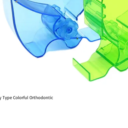
Hydrophil und thix
Fließt sehr leicht 
Formstabil durch e
Reißfest.
Präzise Detailwied
Fähigkeit zum meh
Hervorragende Fli
Oberflächenabdeck
Höchste Präzision
Detailwiedergabe.
Kartusche mit zwe
Verstopfungen un
Basis und Katalysa
Einfache Handhabu
Genauigkeit.
Schnell und einfac
Schnellansicht
y Type Colorful Orthodontic
LOT IST FÜR ULTRASIL
KATALYSATOR 50 G +
ml