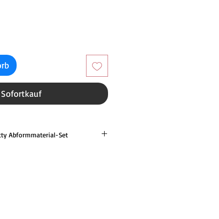
reis
orb
Sofortkauf
utty Abformmaterial-Set
t Abformmaterial 50 g Basis + 50 g
löffel + 1 Wash 50 ml
ausgezeichnetes echtes neues Produkt
drophiles Polyvinylsiloxan-
euesten Generation. Die neue
odukt zu einem nicht klebrigen,
terial, es bleibt sehr langlebig bei