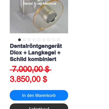
Dentalröntgengerät
Diox + Langkegel +
Schild kombiniert
Standardpreis
 7.000,00 $ 
Sale-
3.850,00 $
Preis
In den Warenkorb
Sofortkauf