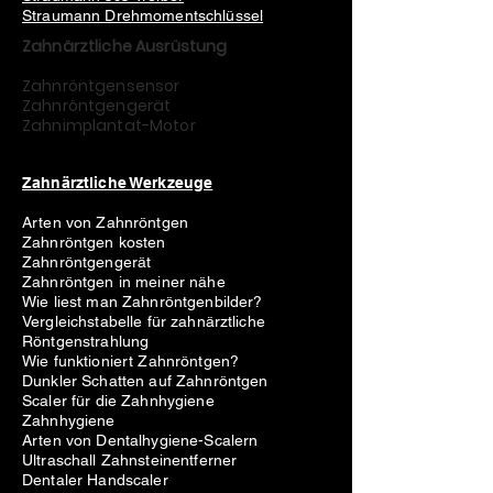
Straumann Drehmomentschlüssel
Zahnärztliche Ausrüstung
Zahnröntgensensor
Zahnröntgengerät
Zahnimplantat-Motor
Zahnärztliche Werkzeuge
Arten von Zahnröntgen
Zahnröntgen kosten
Zahnröntgengerät
Zahnröntgen in meiner nähe
Wie liest man Zahnröntgenbilder?
Vergleichstabelle für zahnärztliche
Röntgenstrahlung
Wie funktioniert Zahnröntgen?
Dunkler Schatten auf Zahnröntgen
Scaler für die Zahnhygiene
Zahnhygiene
Arten von Dentalhygiene-Scalern
Ultraschall Zahnsteinentferner
Dentaler Handscaler