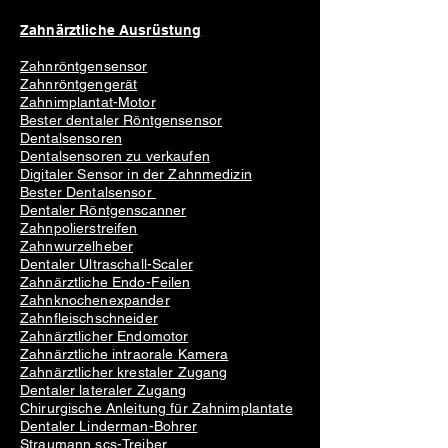
Expositionsrisiko für Patienten und
Zahnärztliche Ausrüstung
Ärzte zu minimieren. Die Maschine ist
außerdem auf Langlebigkeit ausgelegt
Zahnröntgensensor
und zeichnet sich durch eine robuste
Zahnröntgengerät
Konstruktion und hochwertige
Zahnimplantat-Motor
Komponenten aus, um eine dauerhaft
Bester dentaler Röntgensensor
Dentalsensoren
konstante Leistung zu gewährleisten.
Dentalsensoren zu verkaufen
Wenn Sie also nach einer
Digitaler Sensor in der Zahnmedizin
zuverlässigen, bequemen und
Bester Dentalsensor
effizienten Lösung zum Aufnehmen
Dentaler Röntgenscanner
von Zahnröntgenaufnahmen suchen,
Zahnpolierstreifen
sind Sie beim tragbaren
Zahnwurzelheber
Dentaler Ultraschall-Scaler
Dentalröntgengerät genau richtig. Mit
Zahnärztliche Endo-Feilen
seiner fortschrittlichen Technologie
Zahnknochenexpander
und seinem benutzerfreundlichen
Zahnfleischschneider
Design ist dieses Gerät die perfekte
Zahnärztlicher Endomotor
Wahl für Zahnärzte aller
Zahnärztliche intraorale Kamera
Erfahrungsstufen.
Zahnärztlicher krestaler Zugang
Dentaler lateraler Zugang
Chirurgische Anleitung für Zahnimplantate
Dentaler Linderman-Bohrer
Straumann scs-Treiber