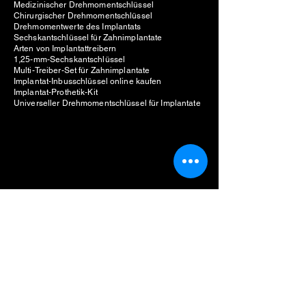
Medizinischer Drehmomentschlüssel
Chirurgischer Drehmomentschlüssel
Drehmomentwerte des Implantats
Sechskantschlüssel für Zahnimplantate
Arten von Implantattreibern
1,25-mm-Sechskantschlüssel
Multi-Treiber-Set für Zahnimplantate
Implantat-Inbusschlüssel online kaufen
Implantat-Prothetik-Kit
Universeller Drehmomentschlüssel für Implantate
Hersteller von Zahnimplantaten
Einheit für zahnärztliche Piezochirurgie
Kosten der piezochirurgischen Einheit
Motor für Zahnimplantate
Preis für implantatmotor
Verkaufe Motor für Zahnimplantate
Bester Motor für Zahnimplantate
Liste der Hersteller