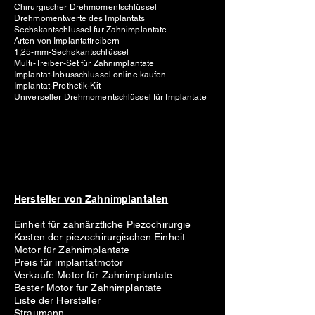
Chirurgischer Drehmomentschlüssel
Schlüsselhand:
Drehmomentwerte des Implantats
und sicher.
Sechskantschlüssel für Zahnimplantate
Arten von Implantattreibern
Sechskantschlüssel - Langschaft:
1,25-mm-Sechskantschlüssel
Wird verwendet, um den
Multi-Treiber-Set für Zahnimplantate
Eintritt in den Bohrer zu erleichtern
Implantat-Inbusschlüssel online kaufen
Implantat-Prothetik-Kit
und durch Markierung mit Knochen8cf
Universeller Drehmomentschlüssel für Implantate
zu erleichtern Minischraube.
DIESES LOS IST FÜR EINEN SATZ VON 5
MINISCHRAUBEN + SCHLÜSSELHAND +
HEXAGONAL LANGSTAMMSCHLÜSSEL
DIE GRÖSSEN DER MINISCHRAUBE SIND:
Hersteller von Zahnimplantaten
L - 6 mm, T/m 1 mm, Ø 1,5 mm
Einheit für zahnärztliche Piezochirurgie
L - 6 mm, T/m 2 mm, Ø 1,5 mm
Kosten der piezochirurgischen Einheit
Motor für Zahnimplantate
L - 8 mm, T/m 1 mm, Ø 1,5 mm
Preis für implantatmotor
L - 6 mm, T/m 2 mm, Ø 1,5 mm
Verkaufe Motor für Zahnimplantate
L - 10 mm, T/m 2 mm, Ø 1,5 mm
Bester Motor für Zahnimplantate
Liste der Hersteller
Straumann