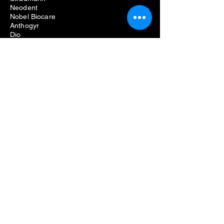
Neodent
Nobel Biocare
Anthogyr
Dio
Zahn
Hiossen
Zahnärztliche Ausrüstung
Probleme beim Entfernen von
Zahnimplantaten
Kosten für die Entfernung von
Zahnimplantaten
Schmerzen beim Entfernen von
Zahnimplantaten
Fehlgeschlagene Zahnimplantatentfernung
Schraubenentfernungsset für
Zahnimplantate
Kit zum Entfernen von Zahnimplantaten
Kit zum Entfernen von Zahnimplantaten