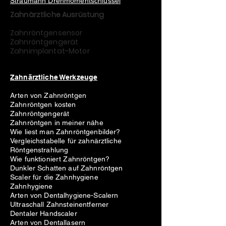
Straumann Drehmomentschlüssel
bb3b-136bad5cf58d_
Zahnärztliche Ausrüstung
Auch weil die Miniscrew-Implantate
klein sind, dienen sie als
Zahnröntgensensor
Knochenanker, die für direkte Kräfte in
Zahnröntgengerät
engen Räumen verwendet werden
Zahnimplantat-Motor
können. Miniimplantate bieten ein
einfaches Einsetzen, eine
Zahnärztliche Werkzeuge
unkomplizierte Mechanik sowie
Vielseitigkeit. Nach Abschluss der
Arten von Zahnröntgen
Behandlung werden die Miniimplantate
Zahnröntgen kosten
entfernt.
Zahnröntgengerät
Zahnröntgen in meiner nähe
Wie liest man Zahnröntgenbilder?
Vergleichstabelle für zahnärztliche
Indikationen:
Röntgenstrahlung
Wie funktioniert Zahnröntgen?
Abgerundeter Kopf für
Dunkler Schatten auf Zahnröntgen
Patientenkomfort.
Scaler für die Zahnhygiene
Zahnhygiene
Kanalanker 0,5 mm, die passenden
Arten von Dentalhygiene-Scalern
Drähte, Ösen und Gummibänder in
Ultraschall Zahnsteinentferner
einer Kette.
Dentaler Handscaler
Loch 0,8 mm (geeignet für Draht
Arten von Dentallasern