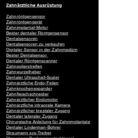
Zahnärztliche Ausrüstung
verwendet werden
"
.
Wenn
the
Minischraube
als Anker verwendet
Zahnröntgensensor
wird, verbessern die Bewegungen der
Zahnröntgengerät
Verankerungseinheiten die Situation
Zahnimplantat-Motor
des Patienten, indem sie die Zähne aus
Bester dentaler Röntgensensor
Dentalsensoren
der unerwünschten Position bewegen
Dentalsensoren zu verkaufen
und sie zurück in ihre natürliche
Digitaler Sensor in der Zahnmedizin
Position bringen._cc781905-5cde-
Bester Dentalsensor
3194-bb3b -136bad5cf58d_
Volle
Dentaler Röntgenscanner
Kontrolle beim Bewegen,
überhaupt
Zahnpolierstreifen
keine Beschädigung oder
Zahnwurzelheber
Dentaler Ultraschall-Scaler
unerwünschte Bewegung in anderen
Zahnärztliche Endo-Feilen
Zähnen
.
Zahnknochenexpander
Um die zahnbezogene Verankerung zu
Zahnfleischschneider
maximieren, wurden Techniken wie
Zahnärztlicher Endomotor
differentielles Drehmoment, Platzieren
Zahnärztliche intraorale Kamera
von Wurzeln in der Kortikalis des
Zahnärztlicher krestaler Zugang
Dentaler lateraler Zugang
Knochens, die Verwendung
Chirurgische Anleitung für Zahnimplantate
verschiedener intraoraler Geräte
Dentaler Linderman-Bohrer
und/oder extraoraler Geräte
Straumann scs-Treiber
implementiert. _cc781905-5cde-3194 -