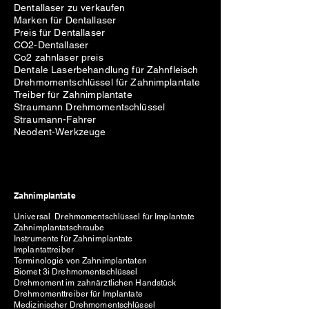
bis 0,021 "x.025") in einem
Dentallaser zu verkaufen
Sechskant, insbesondere für die
Marken für Dentallaser
Preis für Dentallaser
Scaling-Anwendung von
CO2-Dentallaser
kieferorthopädischem Zubehör.
Co2 zahnlaser preis
Transmukosalschnitt mit perfekter
Dentale Laserbehandlung für Zahnfleisch
Anpassung an Gewebe und
Drehmomentschlüssel für Zahnimplantate
periimplantäres Weichgewebe.
Treiber für Zahnimplantate
Eine aktive Spitze mit
Straumann Drehmomentschlüssel
Straumann-Fahrer
selbststechendem Spitzenprofil, die
Neodent-Werkzeuge
speziell entwickelt wurde, um
Stabilität, sicheren Sitz in der
Knochenstruktur zu bieten und
Widerstand gegen unmittelbare
kieferorthopädische Belastungen zu
Zahnimplantate
bieten.
Universal Drehmomentschlüssel für Implantate
Absolute Verankerung hilft in einer
Zahnimplantatschraube
Vielzahl und schwierigen cases.
Instrumente für Zahnimplantate
Implantattreiber
Die Hand key
ist für die Installation
Terminologie von Zahnimplantaten
und Entfernung von
Biomet 3i Drehmomentschlüssel
kieferorthopädischen Morelli Mini-
Drehmoment im zahnärztlichen Handstück
Schrauben vorgesehen.
Drehmomenttreiber für Implantate
Medizinischer Drehmomentschlüssel